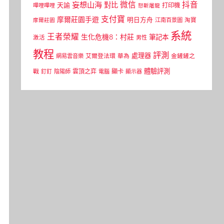
微信
抖音
妄想山海
對比
天諭
打印機
嗶哩嗶哩
怒斬屠龍
支付寶
摩爾莊園手遊
明日方舟
江南百景圖
淘寶
摩爾莊園
系統
王者榮耀
生化危機8：村莊
筆記本
激活
男性
教程
評測
處理器
網易雲音樂
艾爾登法環
華為
金鏟鏟之
體驗評測
顯卡
戰
雲頂之弈
釘釘
陰陽師
電腦
顯示器