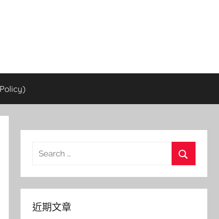
olicy)
Search
for:
Search
近期文章