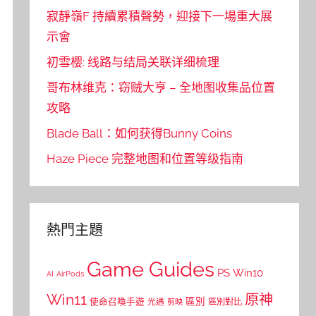
寂靜嶺F 持續累積聲勢，迎接下一場重大展
示會
初雪樱: 线路与结局关联详细梳理
哥布林维克：窃贼大亨 – 全地图收集品位置
攻略
Blade Ball：如何获得Bunny Coins
Haze Piece 完整地图和位置等级指南
熱門主題
Game Guides
PS
Win10
AI
AirPods
Win11
原神
區別
使命召喚手遊
區別對比
光遇
剪映