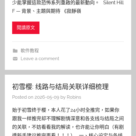
少能掌握這款恐怖系列重啟的最新動向。 Silent Hill
F — 背景、主題與期待 《寂靜嶺
閱讀原文
軟件教程
Leave a comment
初雪樱: 线路与结局关联详细梳理
Posted on
2026-05-09
by
Robins
始于初雪终于樱，本人花了24小时全推完，如果你
跟我一样推完却不理解剧情深意和各支线与结局之间
的关联，不妨看看我的解读，也许能让你明白（有剧
透新手建议推完再看！！！） 一、核心设定与各线