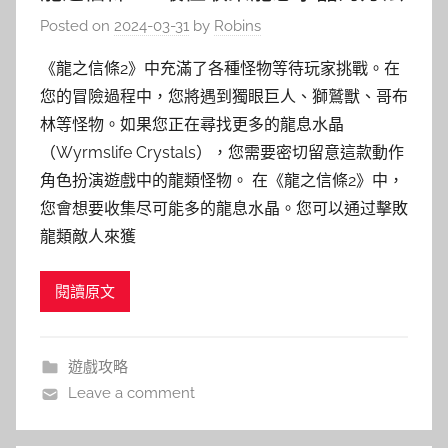
Posted on
2024-03-31
by
Robins
《龍之信條2》中充滿了各種怪物等待玩家挑戰。在
您的冒險過程中，您將遇到獨眼巨人、獅鷲獸、哥布
林等怪物。如果您正在尋找更多的龍息水晶
（Wyrmslife Crystals），您需要密切留意這款動作
角色扮演遊戲中的龍類怪物。 在《龍之信條2》中，
您會想要收集尽可能多的龍息水晶。您可以通过擊敗
龍類敵人來獲
閱讀原文
遊戲攻略
Leave a comment