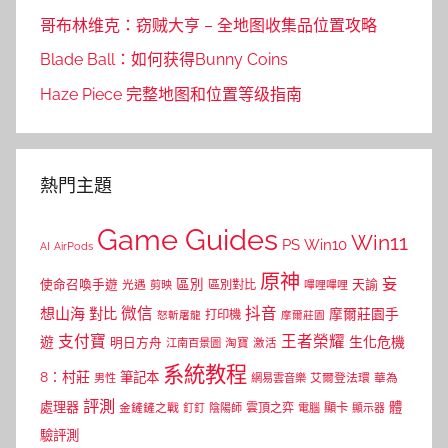
哥布林维克：窃贼大亨 – 全地图收集品位置攻略
Blade Ball：如何获得Bunny Coins
Haze Piece 完整地图和位置等级指南
熱門主題
Game Guides
Win11
PS
Win10
AI
AirPods
原神
妄
區別
使命召喚手遊
區別對比
天諭
光遇
剪映
嗶哩嗶哩
微信
抖音
想山海
對比
摩爾莊園手
打印機
怒斬屠龍
摩爾莊園
支付寶
王者榮耀
遊
生化危機
明日方舟
江南百景圖
淘寶
激活
系統教程
8：村莊
筆記本
網易雲音樂
艾爾登法環
華為
男性
評測
體
處理器
顯卡
金鏟鏟之戰
雲頂之弈
釘釘
陰陽師
電腦
顯示器
驗評測