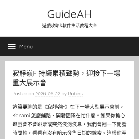
Skip
GuideAH
to
content
遊戲攻略&軟件生活教程大全
Menu
寂靜嶺F 持續累積聲勢，迎接下一場
重大展示會
Posted on
2026-06-22
by
Robins
這篇要聊的是《寂靜嶺F》在下一場大型展示會前，
Konami 怎麼鋪路、開發團隊在忙什麼。如果你擔心
遊戲會不會跳票或突然沒消沒息，我們會翻一下開發
時間軸，看看有沒有暗示發售日期的線索。這樣你至