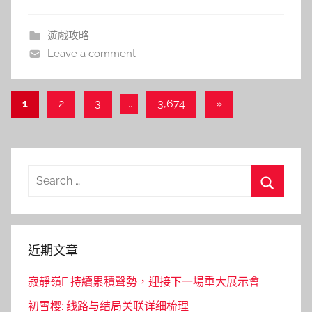
遊戲攻略
Leave a comment
文
Next
1
2
3
...
3,674
»
Posts
章
導
覽
Search
for:
Search
近期文章
寂靜嶺F 持續累積聲勢，迎接下一場重大展示會
初雪樱: 线路与结局关联详细梳理