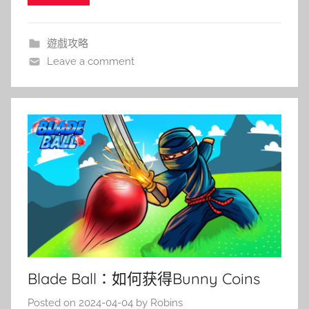
遊戲攻略
Leave a comment
Blade Ball：如何获得Bunny Coins
Posted on
2024-04-04
by
Robins