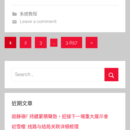
系統教程
Leave a comment
文
Next
1
2
3
...
3,657
»
Posts
章
導
覽
Search
for:
Search
近期文章
寂靜嶺F 持續累積聲勢，迎接下一場重大展示會
初雪樱: 线路与结局关联详细梳理