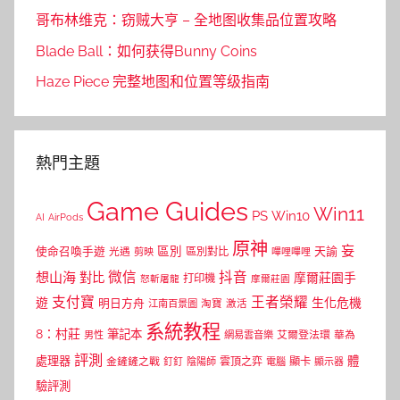
哥布林维克：窃贼大亨 – 全地图收集品位置攻略
Blade Ball：如何获得Bunny Coins
Haze Piece 完整地图和位置等级指南
熱門主題
Game Guides
Win11
PS
Win10
AI
AirPods
原神
妄
區別
使命召喚手遊
區別對比
天諭
光遇
剪映
嗶哩嗶哩
微信
抖音
想山海
對比
摩爾莊園手
打印機
怒斬屠龍
摩爾莊園
支付寶
王者榮耀
遊
生化危機
明日方舟
江南百景圖
淘寶
激活
系統教程
8：村莊
筆記本
網易雲音樂
艾爾登法環
華為
男性
評測
體
處理器
顯卡
金鏟鏟之戰
雲頂之弈
釘釘
陰陽師
電腦
顯示器
驗評測