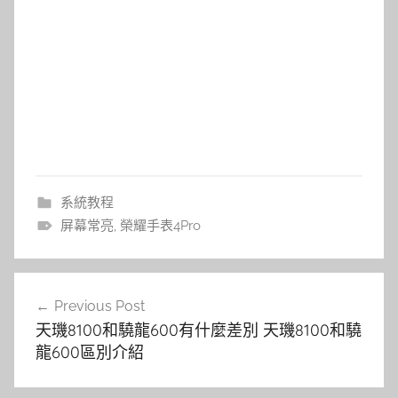
系統教程
屏幕常亮
,
榮耀手表4Pro
文
Previous Post
章
天璣8100和驍龍600有什麼差別 天璣8100和驍
導
龍600區別介紹
覽