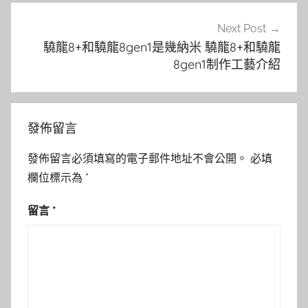
Next Post
驍龍8+和驍龍8gen1是幾納米 驍龍8+和驍龍
8gen1制作工藝介紹
發佈留言
發佈留言必須填寫的電子郵件地址不會公開。
必填
欄位標示為
*
留言
*