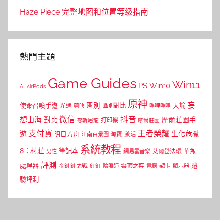
Haze Piece 完整地图和位置等级指南
熱門主題
Game Guides
Win11
PS
Win10
AI
AirPods
原神
妄
區別
使命召喚手遊
區別對比
天諭
光遇
剪映
嗶哩嗶哩
微信
抖音
想山海
對比
摩爾莊園手
打印機
怒斬屠龍
摩爾莊園
支付寶
王者榮耀
遊
生化危機
明日方舟
江南百景圖
淘寶
激活
系統教程
8：村莊
筆記本
網易雲音樂
艾爾登法環
華為
男性
評測
體
處理器
顯卡
金鏟鏟之戰
雲頂之弈
釘釘
陰陽師
電腦
顯示器
驗評測