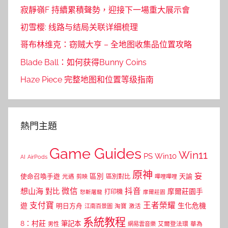
寂靜嶺F 持續累積聲勢，迎接下一場重大展示會
初雪樱: 线路与结局关联详细梳理
哥布林维克：窃贼大亨 – 全地图收集品位置攻略
Blade Ball：如何获得Bunny Coins
Haze Piece 完整地图和位置等级指南
熱門主題
Game Guides
Win11
PS
Win10
AI
AirPods
原神
妄
區別
使命召喚手遊
區別對比
天諭
光遇
剪映
嗶哩嗶哩
微信
抖音
想山海
對比
摩爾莊園手
打印機
怒斬屠龍
摩爾莊園
支付寶
王者榮耀
遊
生化危機
明日方舟
江南百景圖
淘寶
激活
系統教程
8：村莊
筆記本
網易雲音樂
艾爾登法環
華為
男性