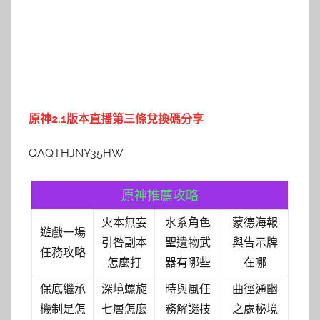
原神2.1版本直播第三條兌換碼分享
QAQTHJNY35HW
原神推薦攻略
火本無妄
水系角色
蒙德海報
遊戲一場
引咎副本
聖遺物武
與告示牌
任務攻略
怎麼打
器有哪些
在哪
保底繼承
深境螺旋
時與風任
曲徑通幽
機制是怎
七層怎麼
務解謎技
之處秘境