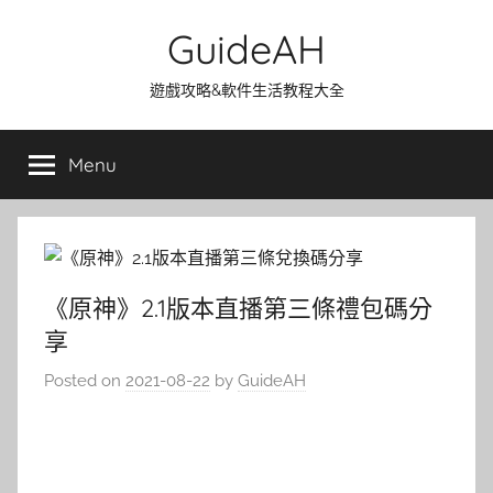
Skip
GuideAH
to
content
遊戲攻略&軟件生活教程大全
Menu
《原神》2.1版本直播第三條禮包碼分
享
Posted on
2021-08-22
by
GuideAH