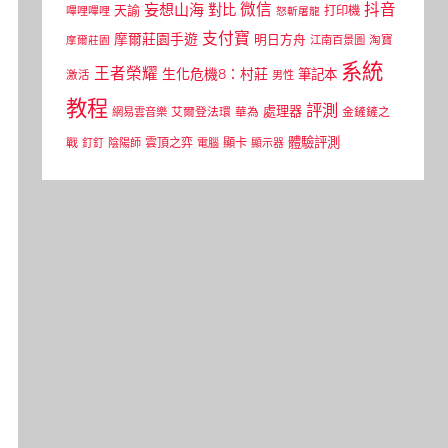
微信
抖音
妄想山海
對比
天諭
打印機
嗶哩嗶哩
怒斬屠龍
支付寶
摩爾莊園手遊
明日方舟
江南百景圖
淘寶
摩爾莊園
系統
王者榮耀
生化危機8：村莊
筆記本
激活
男性
教程
評測
處理器
網易雲音樂
艾爾登法環
華為
金鏟鏟之
體驗評測
顯卡
戰
雲頂之弈
釘釘
陰陽師
電腦
顯示器