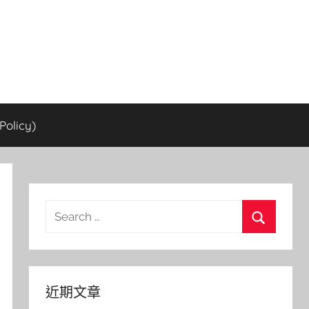
olicy)
Search
for:
Search
近期文章