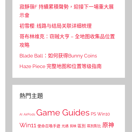
寂靜嶺F 持續累積聲勢，迎接下一場重大展
示會
初雪樱: 线路与结局关联详细梳理
哥布林维克：窃贼大亨 – 全地图收集品位置
攻略
Blade Ball：如何获得Bunny Coins
Haze Piece 完整地图和位置等级指南
熱門主題
Game Guides
PS
Win10
AI
AirPods
Win11
原神
區別
使命召喚手遊
區別對比
光遇
剪映