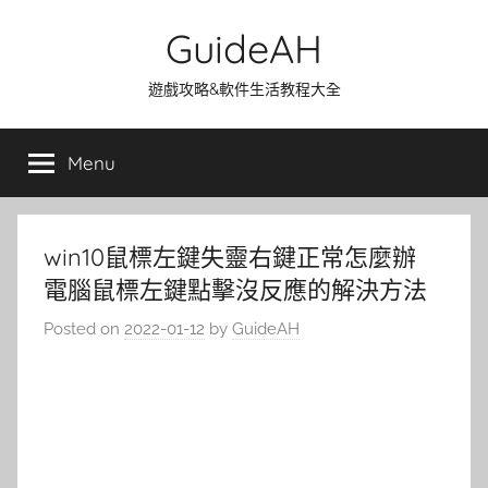
Skip
GuideAH
to
content
遊戲攻略&軟件生活教程大全
Menu
win10鼠標左鍵失靈右鍵正常怎麼辦
電腦鼠標左鍵點擊沒反應的解決方法
Posted on
2022-01-12
by
GuideAH