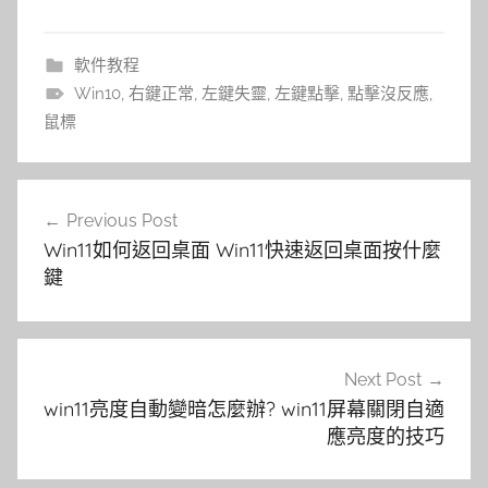
軟件教程
Win10
,
右鍵正常
,
左鍵失靈
,
左鍵點擊
,
點擊沒反應
,
鼠標
文
Previous Post
章
Win11如何返回桌面 Win11快速返回桌面按什麼
導
鍵
覽
Next Post
win11亮度自動變暗怎麼辦? win11屏幕關閉自適
應亮度的技巧