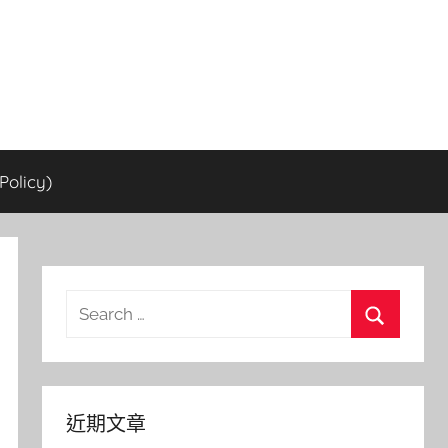
olicy)
Search
for:
Search
近期文章