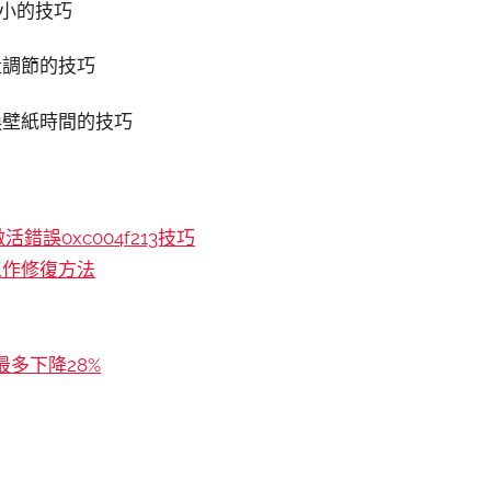
體大小的技巧
音量調節的技巧
置換壁紙時間的技巧
活錯誤0xc004f213技巧
工作修復方法
最多下降28%