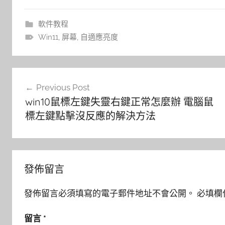
軟件教程
Win11
,
屏幕
,
自適應亮度
文
Previous Post
章
win10鼠標左鍵失靈右鍵正常怎麼辦 電腦鼠
導
標左鍵點擊沒反應的解決方法
覽
發佈留言
發佈留言必須填寫的電子郵件地址不會公開。
必填欄
留言
*