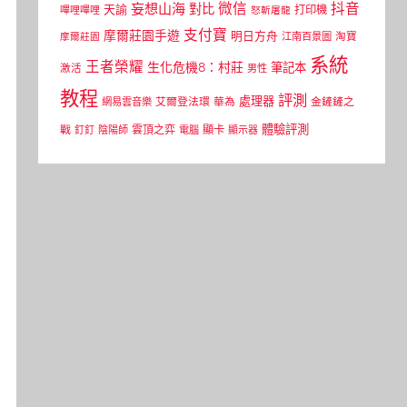
微信
抖音
妄想山海
對比
天諭
打印機
嗶哩嗶哩
怒斬屠龍
支付寶
摩爾莊園手遊
明日方舟
江南百景圖
淘寶
摩爾莊園
系統
王者榮耀
生化危機8：村莊
筆記本
激活
男性
教程
評測
處理器
網易雲音樂
艾爾登法環
華為
金鏟鏟之
體驗評測
顯卡
戰
雲頂之弈
釘釘
陰陽師
電腦
顯示器