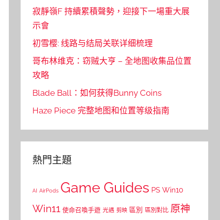
寂靜嶺F 持續累積聲勢，迎接下一場重大展
示會
初雪樱: 线路与结局关联详细梳理
哥布林维克：窃贼大亨 – 全地图收集品位置
攻略
Blade Ball：如何获得Bunny Coins
Haze Piece 完整地图和位置等级指南
熱門主題
Game Guides
PS
Win10
AI
AirPods
Win11
原神
區別
使命召喚手遊
區別對比
光遇
剪映