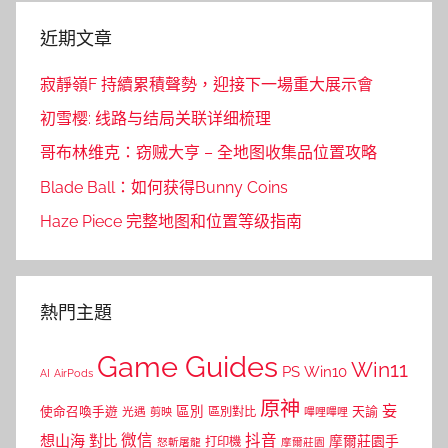
近期文章
寂靜嶺F 持續累積聲勢，迎接下一場重大展示會
初雪樱: 线路与结局关联详细梳理
哥布林维克：窃贼大亨 – 全地图收集品位置攻略
Blade Ball：如何获得Bunny Coins
Haze Piece 完整地图和位置等级指南
熱門主題
Game Guides
Win11
PS
Win10
AI
AirPods
原神
妄
區別
使命召喚手遊
區別對比
天諭
光遇
剪映
嗶哩嗶哩
微信
抖音
想山海
對比
摩爾莊園手
打印機
怒斬屠龍
摩爾莊園