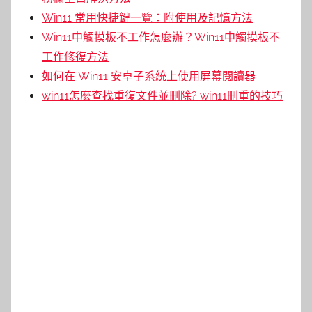
Win11 常用快捷鍵一覽：附使用及記憶方法
Win11中觸摸板不工作怎麼辦？Win11中觸摸板不
工作修復方法
如何在 Win11 安卓子系統上使用屏幕閱讀器
win11怎麼查找重復文件並刪除? win11刪重的技巧