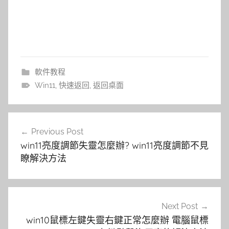
軟件教程
Win11
,
快速返回
,
返回桌面
文
Previous Post
章
win11亮度調節失靈怎麼辦? win11亮度調節不見
導
瞭解決方法
覽
Next Post
win10鼠標左鍵失靈右鍵正常怎麼辦 電腦鼠標