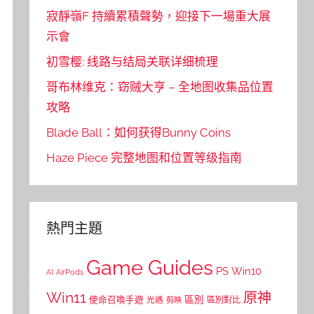
寂靜嶺F 持續累積聲勢，迎接下一場重大展
示會
初雪樱: 线路与结局关联详细梳理
哥布林维克：窃贼大亨 – 全地图收集品位置
攻略
Blade Ball：如何获得Bunny Coins
Haze Piece 完整地图和位置等级指南
熱門主題
Game Guides
PS
Win10
AI
AirPods
Win11
原神
區別
使命召喚手遊
區別對比
光遇
剪映