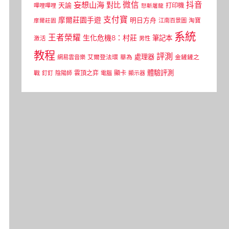
微信
抖音
妄想山海
對比
天諭
打印機
嗶哩嗶哩
怒斬屠龍
支付寶
摩爾莊園手遊
明日方舟
江南百景圖
淘寶
摩爾莊園
系統
王者榮耀
生化危機8：村莊
筆記本
激活
男性
教程
評測
處理器
網易雲音樂
艾爾登法環
華為
金鏟鏟之
體驗評測
顯卡
戰
雲頂之弈
釘釘
陰陽師
電腦
顯示器