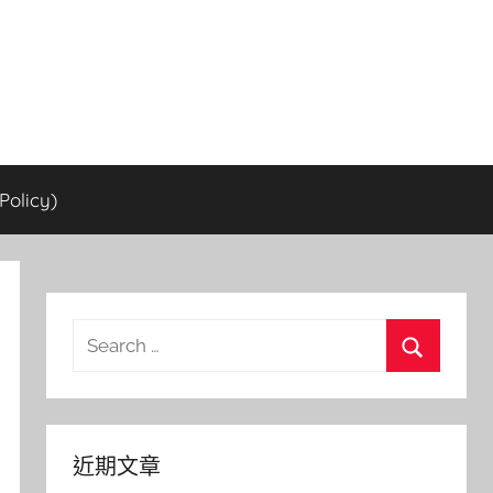
olicy)
Search
for:
Search
近期文章