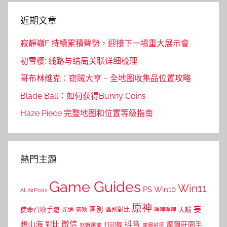
近期文章
寂靜嶺F 持續累積聲勢，迎接下一場重大展示會
初雪樱: 线路与结局关联详细梳理
哥布林维克：窃贼大亨 – 全地图收集品位置攻略
Blade Ball：如何获得Bunny Coins
Haze Piece 完整地图和位置等级指南
熱門主題
Game Guides
Win11
PS
Win10
AI
AirPods
原神
妄
區別
使命召喚手遊
區別對比
天諭
光遇
剪映
嗶哩嗶哩
微信
抖音
想山海
對比
摩爾莊園手
打印機
怒斬屠龍
摩爾莊園