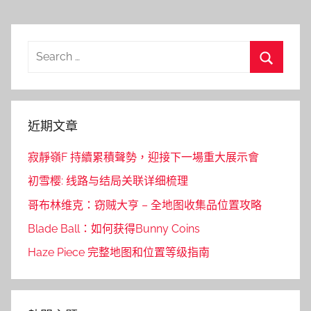
Search
for:
Search
近期文章
寂靜嶺F 持續累積聲勢，迎接下一場重大展示會
初雪樱: 线路与结局关联详细梳理
哥布林维克：窃贼大亨 – 全地图收集品位置攻略
Blade Ball：如何获得Bunny Coins
Haze Piece 完整地图和位置等级指南