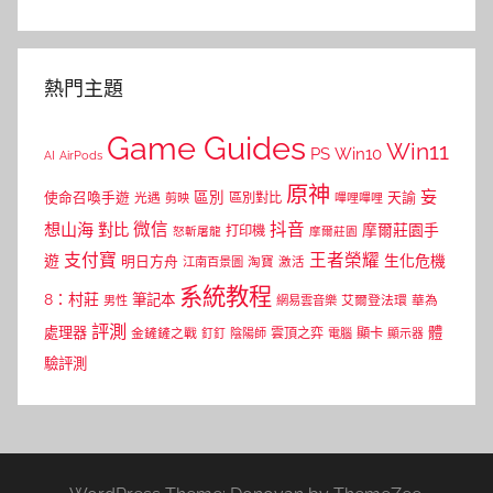
熱門主題
Game Guides
Win11
PS
Win10
AI
AirPods
原神
妄
區別
使命召喚手遊
區別對比
天諭
光遇
剪映
嗶哩嗶哩
微信
抖音
想山海
對比
摩爾莊園手
打印機
怒斬屠龍
摩爾莊園
支付寶
王者榮耀
遊
生化危機
明日方舟
江南百景圖
淘寶
激活
系統教程
8：村莊
筆記本
網易雲音樂
艾爾登法環
華為
男性
評測
體
處理器
顯卡
金鏟鏟之戰
雲頂之弈
釘釘
陰陽師
電腦
顯示器
驗評測