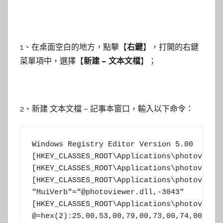
1、在桌面空白的地方，點擊【
右鍵
】，打開的右鍵
菜單項中，選擇【
新建 – 文本文檔
】；
2、新建 文本文檔 – 記事本窗口，輸入以下命令：
Windows Registry Editor Version 5.00

[HKEY_CLASSES_ROOT\Applications\photoviewer
[HKEY_CLASSES_ROOT\Applications\photoviewer
[HKEY_CLASSES_ROOT\Applications\photoviewer
"MuiVerb"="@photoviewer.dll,-3043"

[HKEY_CLASSES_ROOT\Applications\photoviewer
@=hex(2):25,00,53,00,79,00,73,00,74,00,65,0