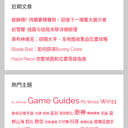
近期文章
寂靜嶺F 持續累積聲勢，迎接下一場重大展示會
初雪樱: 线路与结局关联详细梳理
哥布林维克：窃贼大亨 – 全地图收集品位置攻略
Blade Ball：如何获得Bunny Coins
Haze Piece 完整地图和位置等级指南
熱門主題
Game Guides
Win11
PS
Win10
AI
AirPods
原神
妄
區別
使命召喚手遊
區別對比
天諭
光遇
剪映
嗶哩嗶哩
微信
抖音
想山海
對比
摩爾莊園手
打印機
怒斬屠龍
摩爾莊園