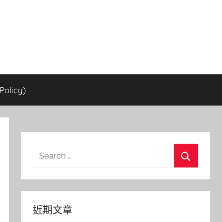
olicy)
Search
for:
Search
近期文章