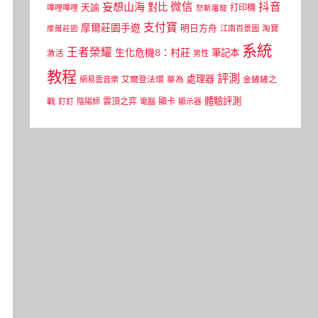
微信
抖音
妄想山海
對比
天諭
打印機
嗶哩嗶哩
怒斬屠龍
支付寶
摩爾莊園手遊
明日方舟
江南百景圖
淘寶
摩爾莊園
系統
王者榮耀
生化危機8：村莊
筆記本
激活
男性
教程
評測
處理器
網易雲音樂
艾爾登法環
華為
金鏟鏟之
體驗評測
顯卡
戰
雲頂之弈
釘釘
陰陽師
電腦
顯示器