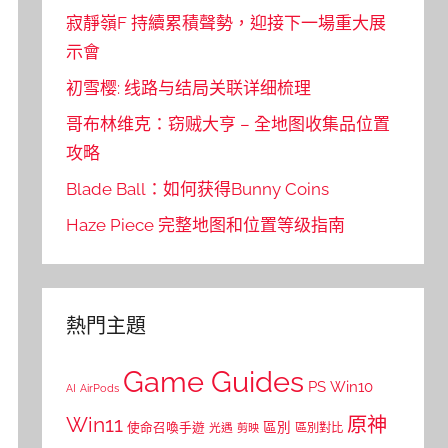
寂靜嶺F 持續累積聲勢，迎接下一場重大展
示會
初雪樱: 线路与结局关联详细梳理
哥布林维克：窃贼大亨 – 全地图收集品位置
攻略
Blade Ball：如何获得Bunny Coins
Haze Piece 完整地图和位置等级指南
熱門主題
Game Guides
PS
Win10
AI
AirPods
Win11
原神
區別
使命召喚手遊
區別對比
光遇
剪映