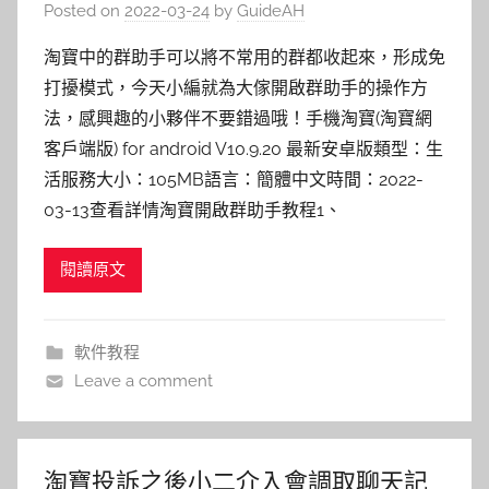
Posted on
2022-03-24
by
GuideAH
淘寶中的群助手可以將不常用的群都收起來，形成免
打擾模式，今天小編就為大傢開啟群助手的操作方
法，感興趣的小夥伴不要錯過哦！手機淘寶(淘寶網
客戶端版) for android V10.9.20 最新安卓版類型：生
活服務大小：105MB語言：簡體中文時間：2022-
03-13查看詳情淘寶開啟群助手教程1、
閱讀原文
軟件教程
Leave a comment
淘寶投訴之後小二介入會調取聊天記