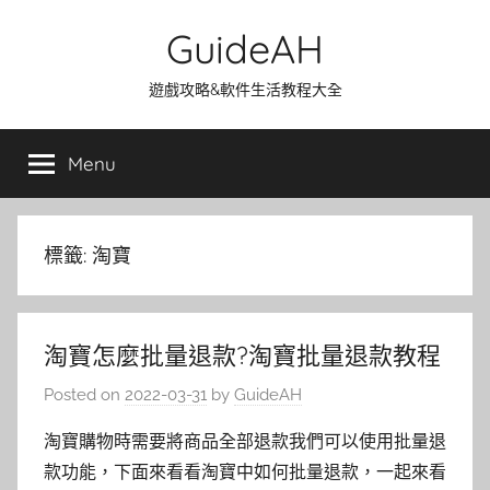
Skip
GuideAH
to
content
遊戲攻略&軟件生活教程大全
Menu
標籤:
淘寶
淘寶怎麼批量退款?淘寶批量退款教程
Posted on
2022-03-31
by
GuideAH
淘寶購物時需要將商品全部退款我們可以使用批量退
款功能，下面來看看淘寶中如何批量退款，一起來看