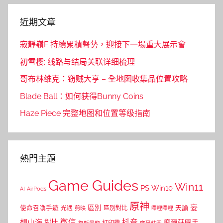
近期文章
寂靜嶺F 持續累積聲勢，迎接下一場重大展示會
初雪樱: 线路与结局关联详细梳理
哥布林维克：窃贼大亨 – 全地图收集品位置攻略
Blade Ball：如何获得Bunny Coins
Haze Piece 完整地图和位置等级指南
熱門主題
Game Guides
Win11
PS
Win10
AI
AirPods
原神
妄
區別
使命召喚手遊
區別對比
天諭
光遇
剪映
嗶哩嗶哩
微信
抖音
想山海
對比
摩爾莊園手
打印機
摩爾莊園