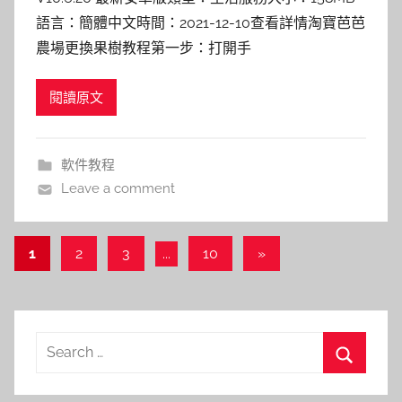
語言：簡體中文時間：2021-12-10查看詳情淘寶芭芭
農場更換果樹教程第一步：打開手
閱讀原文
軟件教程
Leave a comment
文
Next
1
2
3
...
10
»
Posts
章
導
覽
Search
for:
Search