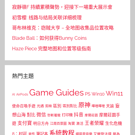
寂靜嶺F 持續累積聲勢，迎接下一場重大展示會
初雪樱: 线路与结局关联详细梳理
哥布林维克：窃贼大亨 – 全地图收集品位置攻略
Blade Ball：如何获得Bunny Coins
Haze Piece 完整地图和位置等级指南
熱門主題
Game Guides
Win11
PS
Win10
AI
AirPods
原神
妄
區別
使命召喚手遊
區別對比
天諭
光遇
剪映
嗶哩嗶哩
微信
抖音
想山海
對比
摩爾莊園手
打印機
怒斬屠龍
摩爾莊園
支付寶
王者榮耀
遊
生化危機
明日方舟
江南百景圖
淘寶
激活
系統教程
8：村莊
筆記本
網易雲音樂
艾爾登法環
華為
男性