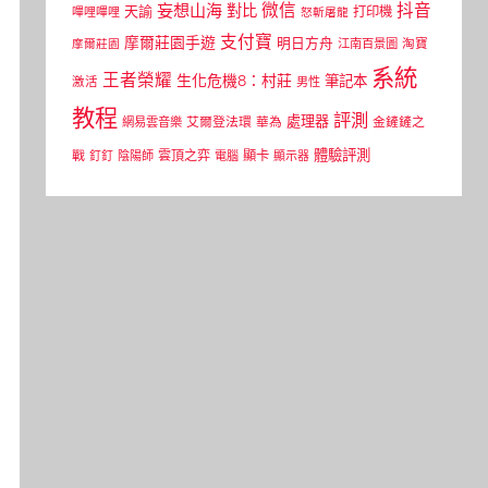
微信
抖音
妄想山海
對比
天諭
打印機
嗶哩嗶哩
怒斬屠龍
支付寶
摩爾莊園手遊
明日方舟
江南百景圖
淘寶
摩爾莊園
系統
王者榮耀
生化危機8：村莊
筆記本
激活
男性
教程
評測
處理器
網易雲音樂
艾爾登法環
華為
金鏟鏟之
體驗評測
顯卡
戰
雲頂之弈
釘釘
陰陽師
電腦
顯示器