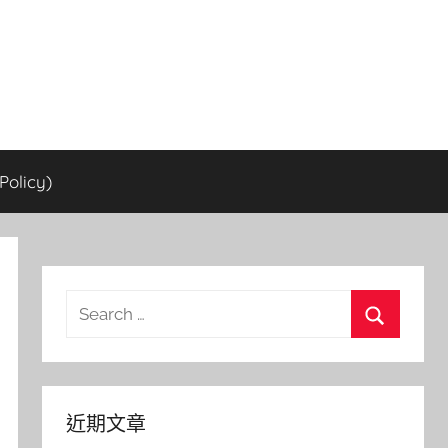
olicy)
Search
for:
Search
近期文章