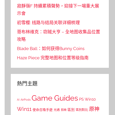
寂靜嶺F 持續累積聲勢，迎接下一場重大展
示會
初雪樱: 线路与结局关联详细梳理
哥布林维克：窃贼大亨 – 全地图收集品位置
攻略
Blade Ball：如何获得Bunny Coins
Haze Piece 完整地图和位置等级指南
熱門主題
Game Guides
PS
Win10
AI
AirPods
Win11
原神
區別
使命召喚手遊
區別對比
光遇
剪映