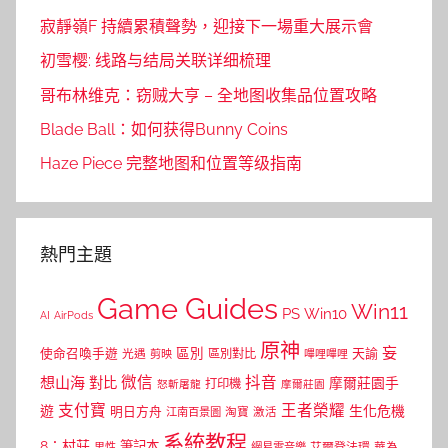
寂靜嶺F 持續累積聲勢，迎接下一場重大展示會
初雪樱: 线路与结局关联详细梳理
哥布林维克：窃贼大亨 – 全地图收集品位置攻略
Blade Ball：如何获得Bunny Coins
Haze Piece 完整地图和位置等级指南
熱門主題
Game Guides
Win11
PS
Win10
AI
AirPods
原神
妄
區別
使命召喚手遊
區別對比
天諭
光遇
剪映
嗶哩嗶哩
微信
抖音
想山海
對比
摩爾莊園手
打印機
怒斬屠龍
摩爾莊園
支付寶
王者榮耀
遊
生化危機
明日方舟
江南百景圖
淘寶
激活
系統教程
8：村莊
筆記本
網易雲音樂
艾爾登法環
華為
男性