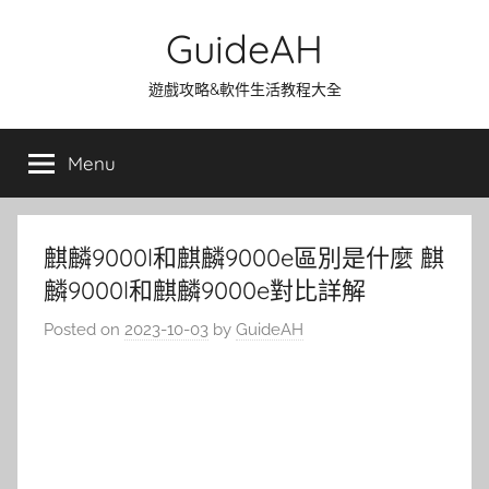
Skip
GuideAH
to
content
遊戲攻略&軟件生活教程大全
Menu
麒麟9000l和麒麟9000e區別是什麼 麒
麟9000l和麒麟9000e對比詳解
Posted on
2023-10-03
by
GuideAH