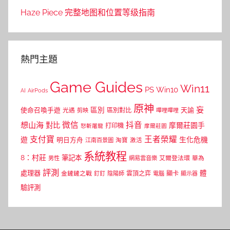
Haze Piece 完整地图和位置等级指南
熱門主題
Game Guides
Win11
PS
Win10
AI
AirPods
原神
妄
區別
使命召喚手遊
區別對比
天諭
光遇
剪映
嗶哩嗶哩
微信
抖音
想山海
對比
摩爾莊園手
打印機
怒斬屠龍
摩爾莊園
支付寶
王者榮耀
遊
生化危機
明日方舟
江南百景圖
淘寶
激活
系統教程
8：村莊
筆記本
網易雲音樂
艾爾登法環
華為
男性
評測
體
處理器
顯卡
金鏟鏟之戰
雲頂之弈
釘釘
陰陽師
電腦
顯示器
驗評測