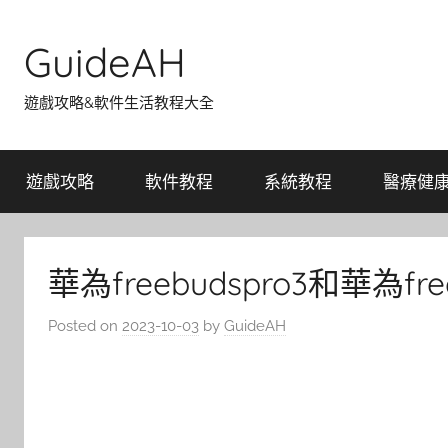
Skip
to
GuideAH
content
遊戲攻略&軟件生活教程大全
遊戲攻略
軟件教程
系統教程
醫療健
華為freebudspro3和華為f
Posted on
2023-10-03
by
GuideAH