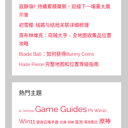
寂靜嶺F 持續累積聲勢，迎接下一場重大展
示會
初雪樱: 线路与结局关联详细梳理
哥布林维克：窃贼大亨 – 全地图收集品位置
攻略
Blade Ball：如何获得Bunny Coins
Haze Piece 完整地图和位置等级指南
熱門主題
Game Guides
PS
Win10
AI
AirPods
Win11
原神
區別
使命召喚手遊
區別對比
光遇
剪映