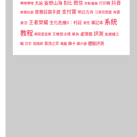
微信
抖音
妄想山海
對比
天諭
打印機
嗶哩嗶哩
怒斬屠龍
支付寶
摩爾莊園手遊
明日方舟
江南百景圖
淘寶
摩爾莊園
系統
王者榮耀
生化危機8：村莊
筆記本
激活
男性
教程
評測
處理器
網易雲音樂
艾爾登法環
華為
金鏟鏟之
體驗評測
顯卡
戰
雲頂之弈
釘釘
陰陽師
電腦
顯示器