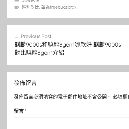
區別對比
,
華為freebudspro3
文
Previous Post
章
麒麟9000s和驍龍8gen1哪款好 麒麟9000s
導
對比驍龍8gen1介紹
覽
發佈留言
發佈留言必須填寫的電子郵件地址不會公開。
必填欄
留言
*