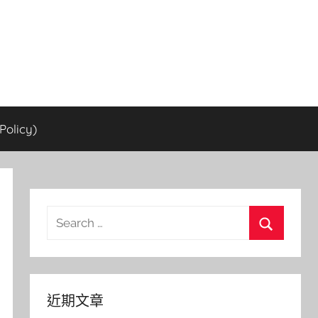
olicy)
Search
for:
Search
近期文章