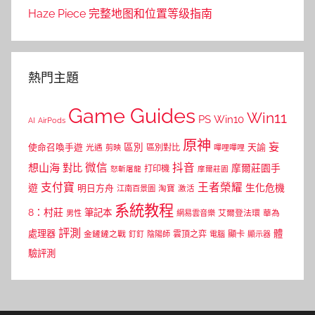
Haze Piece 完整地图和位置等级指南
熱門主題
Game Guides
Win11
PS
Win10
AI
AirPods
原神
妄
區別
使命召喚手遊
區別對比
天諭
光遇
剪映
嗶哩嗶哩
微信
抖音
想山海
對比
摩爾莊園手
打印機
怒斬屠龍
摩爾莊園
支付寶
王者榮耀
遊
生化危機
明日方舟
江南百景圖
淘寶
激活
系統教程
8：村莊
筆記本
網易雲音樂
艾爾登法環
華為
男性
評測
體
處理器
顯卡
金鏟鏟之戰
雲頂之弈
釘釘
陰陽師
電腦
顯示器
驗評測