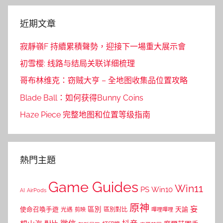
近期文章
寂靜嶺F 持續累積聲勢，迎接下一場重大展示會
初雪樱: 线路与结局关联详细梳理
哥布林维克：窃贼大亨 – 全地图收集品位置攻略
Blade Ball：如何获得Bunny Coins
Haze Piece 完整地图和位置等级指南
熱門主題
Game Guides
Win11
PS
Win10
AI
AirPods
原神
妄
區別
使命召喚手遊
區別對比
天諭
光遇
剪映
嗶哩嗶哩