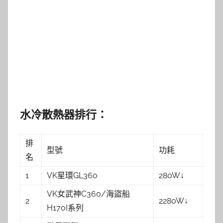
水冷散熱器排行：
排
型號
功耗
名
1
VK星環GL360
280W↓
VK女武神C360/海盜船
2
2280W↓
H170I系列