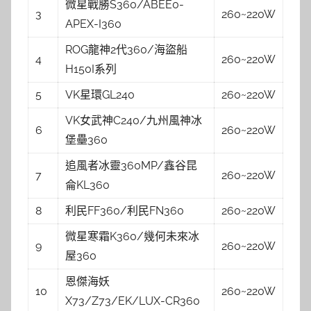
微星戰勝S360/ABEE0-
3
260~220W
APEX-I360
ROG龍神2代360/海盜船
4
260~220W
H150I系列
5
VK星環GL240
260~220W
VK女武神C240/九州風神冰
6
260~220W
堡壘360
追風者冰靈360MP/鑫谷昆
7
260~220W
侖KL360
8
利民FF360/利民FN360
260~220W
微星寒霜K360/幾何未來冰
9
260~220W
屋360
恩傑海妖
10
260~220W
X73/Z73/EK/LUX-CR360