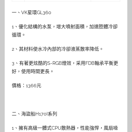
一、VK星環GL360
1、優化結構的水泵，增大噴射面積，加速腔體冷卻
循環。
2、其材料使水冷內部的冷卻液蒸散率降低。
3、有著更炫酷的S-RGB燈效，采用FDB軸承平衡更
好，使用時間更長。
價格：1366元
二、海盜船H170I系列
1、擁有高級一體式CPU散熱器，性能強悍，風扇噪