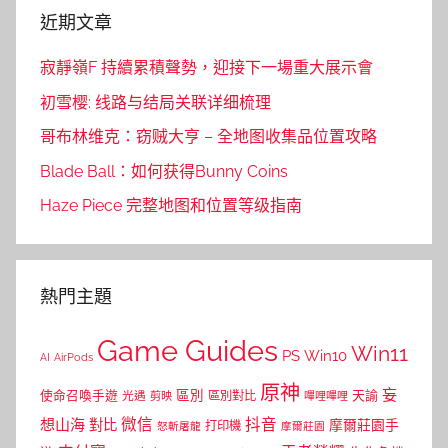
近期文章
寂靜嶺F 持續累積聲勢，迎接下一場重大展示會
初雪樱: 线路与结局关联详细梳理
哥布林维克：窃贼大亨 – 全地图收集品位置攻略
Blade Ball：如何获得Bunny Coins
Haze Piece 完整地图和位置等级指南
熱門主題
Game Guides
Win11
PS
Win10
AI
AirPods
原神
妄
區別
使命召喚手遊
區別對比
天諭
光遇
剪映
嗶哩嗶哩
微信
抖音
想山海
對比
摩爾莊園手
打印機
怒斬屠龍
摩爾莊園