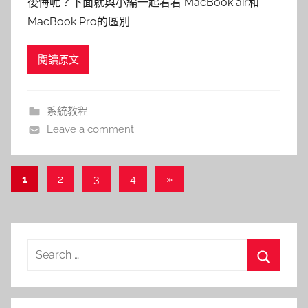
後悔呢？下面就與小編一起看看 MacBook air和
MacBook Pro的區別
閱讀原文
系統教程
Leave a comment
文
Next
1
2
3
4
»
Posts
章
導
覽
Search
for:
Search