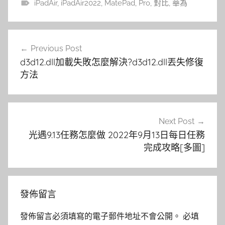
iPadAir
,
iPadAir2022
,
MatePad
,
Pro
,
對比
,
華為
文
Previous Post
章
d3d12.dll加載失敗怎麼解決?d3d12.dll丟失修復
導
方法
覽
Next Post
光遇9.13任務怎麼做 2022年9月13日每日任務
完成攻略[多圖]
發佈留言
發佈留言必須填寫的電子郵件地址不會公開。
必填