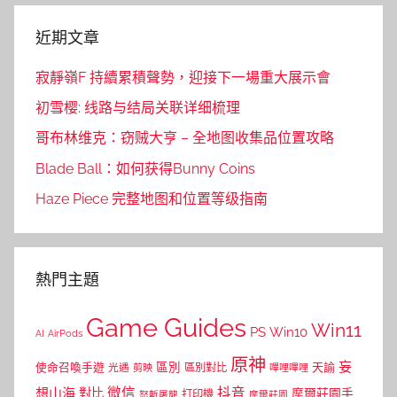
近期文章
寂靜嶺F 持續累積聲勢，迎接下一場重大展示會
初雪樱: 线路与结局关联详细梳理
哥布林维克：窃贼大亨 – 全地图收集品位置攻略
Blade Ball：如何获得Bunny Coins
Haze Piece 完整地图和位置等级指南
熱門主題
Game Guides
Win11
PS
Win10
AI
AirPods
原神
妄
區別
使命召喚手遊
區別對比
天諭
光遇
剪映
嗶哩嗶哩
微信
抖音
想山海
對比
摩爾莊園手
打印機
怒斬屠龍
摩爾莊園