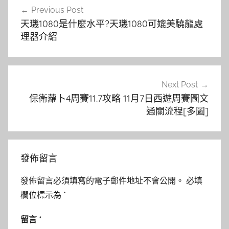
Previous Post
章
天璣1080是什麼水平?天璣1080可媲美驍龍處
導
理器介紹
覽
Next Post
保衛蘿卜4周賽11.7攻略 11月7日西遊周賽圖文
通關流程[多圖]
發佈留言
發佈留言必須填寫的電子郵件地址不會公開。
必填
欄位標示為
*
留言
*