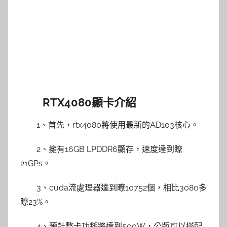
RTX4080顯卡介紹
1、首先，rtx4080將使用最新的AD103核心。
2、擁有16GB LPDDR6顯存，速度達到瞭
21GPs。
3、cuda流處理器達到瞭10752個，相比3080多
瞭23%。
4、預計整卡功耗將達到500W，公版可以搭配