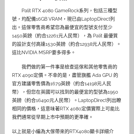
Palit RTX 4080 GameRock系列，包括三種型
號，均配備16GB VRAM，現已由LaptopDirect列
出。這傢零售商希望您為最便宜的型號支付至少
1450英鎊（約合12261元人民幣），為 Palit 最優質
的設計支付高達1530英鎊（約合12938元人民幣）。
這比NVIDIA MSRP要多得多。
我們做的第一件事是檢查這傢和其他零售商的
RTX 4090定價。不幸的是，盡管旗艦 Ada GPU 的
官方建議零售價為1679英鎊（約合14198元人民
幣），但您在英國可以找到的最便宜的型號為1950
英鎊（約合16490元人民幣）。LaptopDirect列出瞭
相同的價格，這意味著RTX 4080定價實際上可能比
我們通常從早期上市中預期的更準確。
以上就是小編為大傢帶來的RTX4080顯卡詳細介