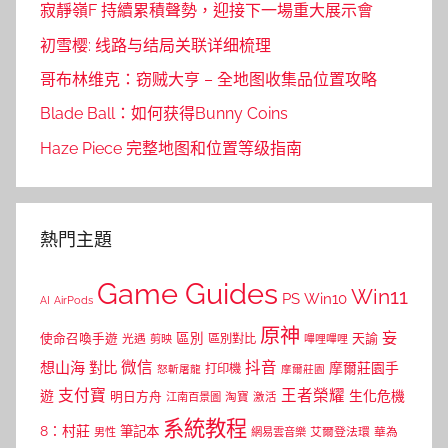
寂靜嶺F 持續累積聲勢，迎接下一場重大展示會
初雪樱: 线路与结局关联详细梳理
哥布林维克：窃贼大亨 – 全地图收集品位置攻略
Blade Ball：如何获得Bunny Coins
Haze Piece 完整地图和位置等级指南
熱門主題
Game Guides
Win11
PS
Win10
AI
AirPods
原神
妄
區別
使命召喚手遊
區別對比
天諭
光遇
剪映
嗶哩嗶哩
微信
抖音
想山海
對比
摩爾莊園手
打印機
怒斬屠龍
摩爾莊園
支付寶
王者榮耀
遊
生化危機
明日方舟
江南百景圖
淘寶
激活
系統教程
8：村莊
筆記本
網易雲音樂
艾爾登法環
華為
男性