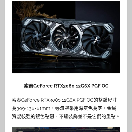
索泰GeForce RTX3080 12G6X PGF OC
索泰GeForce RTX3080 12G6X PGF OC的整體尺寸
為309×136×61mm，導流罩采用深灰色為底，金屬
質感較強的銀色點綴，不過裝飾並不是它們的重點。