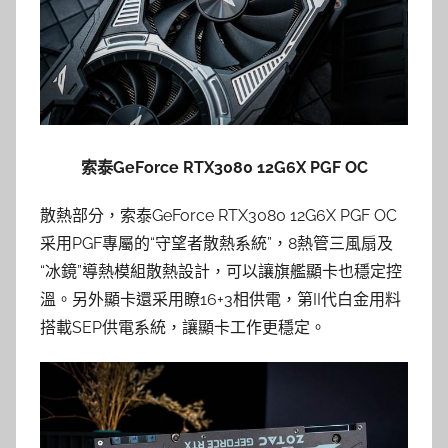
索泰GeForce RTX3080 12G6X PGF OC
散熱部分，索泰GeForce RTX3080 12G6X PGF OC
采用PGF專屬的“守望者散熱系統”，8熱管三風扇及
“冰鏡”導熱模組散熱設計，可以讓旗艦顯卡也穩定控
溫。另外顯卡還采用瞭16+3相供電，第II代白金用料
搭載SEP供電系統，讓顯卡工作更穩定。