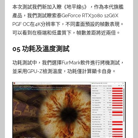
本次測試我們新加入瞭《地平線5》，作為本代旗艦
產品，我們測試瞭索泰GeForce RTX3080 12G6X
PGF OC在4K分辨率下，不同畫面預設的幀數表現。
可以看到在極端和低畫質下，幀數差距將近兩倍。
05 功耗及溫度測試
功耗測試中，我們選擇FurMark軟件進行拷機測試，
並采用GPU-Z檢測溫度，功耗僅計算顯卡自身。