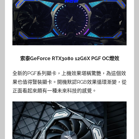
索泰GeForce RTX3080 12G6X PGF OC燈效
全新的PGF系列顯卡，上機效果堪稱驚艷，為這個效
果也值得豎裝顯卡。開機默認RGB效果循環漸變，從
正面看起來頗有一種未來科技的感覺。