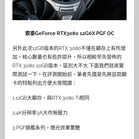
索泰GeForce RTX3080 12G6X PGF OC
另外此次12GB版本的RTX 3080不僅在顯存上有所增
加，核心數量也有些許提升，所以相較早先發佈的
RTX 3080 10GB版本，區別大不大,下面我們就來實
際測試一下。在評測開始前，筆者先還是先將這款顯
卡的特點列出方便大傢閱讀：
1.12GB大顯存，與RTX 3080 Ti相同
2.4K分辨率3A大作無壓力
3.PGF旗艦系列，燈光效果驚艷