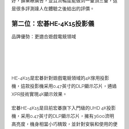
好，摒棄瞭廣告，並且流暢度能做到一臺頂三臺，這
是很多評測達人在體驗之後給出的評價。
第二位：宏碁HE-4K15投影儀
品牌優勢：更適合遊戲電競領域
HE-4K15是宏碁針對遊戲電競領域的4K傢用投影
機，這款投影機采用0.47英寸的DLP顯示芯片，通過
XPR技術實現4K顯示效果。
宏碁HE-4K15是目前宏碁旗下入門級的UHD 4K投影
機，采用0.47英寸的DLP顯示芯片，擁有3600流明
高亮度，機身相當小巧精致，並針對安裝和使用的便