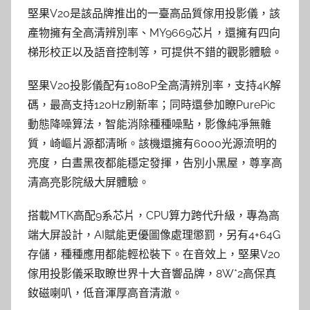
堅果V20是該品牌推出的一臺高品質傢用投影儀，該
產物擁有全高清辨別率、MY9669芯片，還擁有四向
梯形校正以及語音控制等，可提供不錯的觀影體驗。
堅果V20投影儀配有1080P全高清辨別率，支持4K解
碼，最高支持120Hz刷新率；同時還參加瞭PurePic
動態降噪算法，智能消除種種噪點，影像純凈無雜
質，崎嶇片源都清晰。該機還擁有6000光源流明的
亮度，白晝黑夜都能穩定發揮，告別小黑屋，尊享高
清高亮影院級大屏體驗。
搭載MTK高配9系芯片，CPU算力跨代升級，專為高
端大屏設計，AI賦能更優圖像處理懲罰，另有4+64G
存儲，種種應用都能輕松裝下。在音效上，堅果V20
傢用投影儀采取瞭世界十大音響品牌，8W*2高保真
釹磁喇叭，低音渾厚高音清澈。