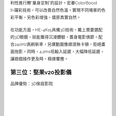
利性進行瞭“量身定制”的設計。宏碁ColorBoost
II+躍彩技術，可以改善自然色溫，實現不同場景的色
彩平衡，另色彩增強，還原真實自然。
在功能方面，HE-4K15具備3D技術，戴上需要選配
的3D眼鏡，就能獲得沉浸體驗，置身電影情節。配
合240Hz高刷新率，另運動圖像順滑無卡頓，拒絕畫
面拖影。同時，4.2ms低輸入延遲，大幅降低延遲，
讓遊戲操作更及時，極速響應。
第三位：堅果v20投影儀
品牌優勢：3D傢庭影院