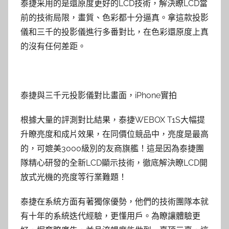
泰捷采用的是還原度更好的LCD技術，解決瞭LCD當
前的技術局限，畫質、色彩都十分逼真。拿這款投影
儀和三千的投影儀進行多番對比，在色彩還原度上真
的沒有任何差距。
泰捷與三千元投影儀對比畫面，iPhone實拍
根據大量的評測對比結果，泰捷WEBOX T1S大幅提
升瞭亮度和成片效果，在同價位競品中，亮度是最高
的，可媲美3000級別的友商旗艦！這是因為泰捷團
隊精心研發的全新LCD顯示技術，徹底解決瞭LCD開
放式光機的亮度等行業難題！
泰捷在系統方面有著獨傢優勢，他們的技術團隊本就
有十年的系統迭代經驗，更懂用戶。為瞭讓體驗更