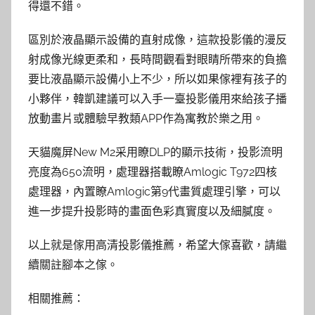
得還不錯。
區別於液晶顯示設備的直射成像，這款投影儀的漫反
射成像光線更柔和，長時間觀看對眼睛所帶來的負擔
要比液晶顯示設備小上不少，所以如果傢裡有孩子的
小夥伴，韓凱建議可以入手一臺投影儀用來給孩子播
放動畫片或體驗早教類APP作為寓教於樂之用。
天貓魔屏New M2采用瞭DLP的顯示技術，投影流明
亮度為650流明，處理器搭載瞭Amlogic T972四核
處理器，內置瞭Amlogic第9代畫質處理引擎，可以
進一步提升投影時的畫面色彩真實度以及細膩度。
以上就是傢用高清投影儀推薦，希望大傢喜歡，請繼
續關註腳本之傢。
相關推薦：