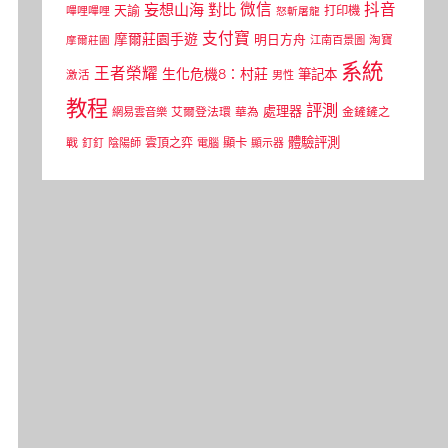
微信
抖音
妄想山海
對比
天諭
打印機
嗶哩嗶哩
怒斬屠龍
支付寶
摩爾莊園手遊
明日方舟
江南百景圖
淘寶
摩爾莊園
系統
王者榮耀
生化危機8：村莊
筆記本
激活
男性
教程
評測
處理器
網易雲音樂
艾爾登法環
華為
金鏟鏟之
體驗評測
顯卡
戰
雲頂之弈
釘釘
陰陽師
電腦
顯示器