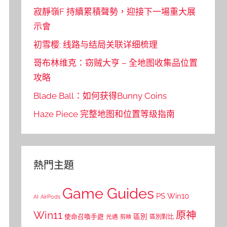
寂靜嶺F 持續累積聲勢，迎接下一場重大展
示會
初雪樱: 线路与结局关联详细梳理
哥布林维克：窃贼大亨 – 全地图收集品位置
攻略
Blade Ball：如何获得Bunny Coins
Haze Piece 完整地图和位置等级指南
熱門主題
Game Guides
PS
Win10
AI
AirPods
Win11
原神
區別
使命召喚手遊
區別對比
光遇
剪映