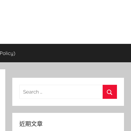
olicy)
Search
for:
Search
近期文章