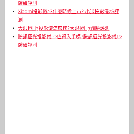
體驗評測
Xiaomi投影儀2S什麼時候上市? 小米投影儀2S評
測
大眼橙H3投影儀怎麼樣?大眼橙H3體驗評測
騰訊極光投影儀P2值得入手嗎?騰訊極光投影儀P2
體驗評測