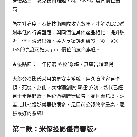
★優點三：攻克技術難題，850ANSI亮度同價位最
高
為提升亮度，泰捷技術團隊攻克數年，才解決LCD透
射率低的行業難題，與同價位其他產品相比，提升瞭
近三倍。通過媒體、達人反復評測驗證，WEBOX
T1S的亮度可媲美3000價位的友商旗艦。
★優點四：十年打磨“零極”系統，無廣告超流暢
大部分投影儀采用的是安卓系統，用久瞭就容易卡
頓、死機，為此，泰捷獨創瞭“零極”系統，迭代已經
有十年時間瞭，系統做到瞭無廣告，並且流暢度、速
度比其他投影儀要快很多，是目前公認效率最高、體
驗最好的系統!
第二款：米傢投影儀青春版2