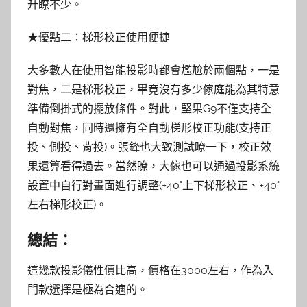
升瞭不少。
★優點二：梯形校正使用便捷
大多數人在使用智能投影時都會尷尬於兩個點，一是
對焦，二是梯形校正，畢竟沒有多少傢庭能為其特意
準備倒掛式的擺放條件。對此，堅果G9不僅支持全
自動對焦，同時還擁有全自動梯形校正功能(支持正
投、側投、背投)。張鋒也大致測試瞭一下，校正效
果還算看得過去。當然瞭，大傢也可以通過投影系統
設置中自行對畫面進行調整(±40°上下梯形校正、±40°
左右梯形校正)。
總結：
這幾款投影儀性價比高，價格在3000左右，作為入
門款選擇是極為合適的。