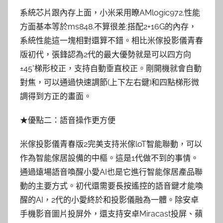
系統芯片跟內存上面，小米采用瞭AMlogic972.性能
方面基本等於ms848.不算很差;搭配2+16G的內存，
系統性能這一塊相對還算不錯。相比米傢投影儀青春
版初代，張鋒認為2代的最大優勢就是可以四方向
±45°梯形校正，支持自動垂直校正。剛開機就會自動
對焦，可以通過快速調節(上下左右鍵)和四點梯形微
調得到方正的畫面。
★優點二：語音操作更方便
米傢投影儀青春版2完美支持米傢loT智能聯動，可以
作為智能傢居設備的中樞。這是1代做不到的事情。
通過遠場語音喚醒小愛AI也是它進行智能傢居產品聯
動的主要方式。初代還需要長按遙控的語音鍵才能喚
醒的AI，2代的小愛終於和投影儀融為一體。除安卓
手機影音圖片投屏外，還支持安卓Miracast投屏、蘋