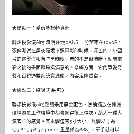
★優點一：愛奇藝視頻資源
聯想投影儀Air5 流明在750ANSI，分辨率在1080P。
張鋒測試在黑夜環境下選電影的時候，深色的，小圖
片的電影海報有些黑糊糊，看的不是很清晰，點開電
影之後的畫面還是挺滿意的。系統方面，它內置愛奇
藝和百視通雙系統資源庫，內容足夠豐富。
★優點二：磁吸式遙控器
聯想投影儀Air5整體采用黑金配色，無論擺放在傢庭
環境還是工作環境中都會顯得很上檔次，給人一種大
氣奢華的感覺。其本體僅有5寸大小，具體尺寸為
133.6*133.6*37.4mm，重量僅為688g，單手就可以