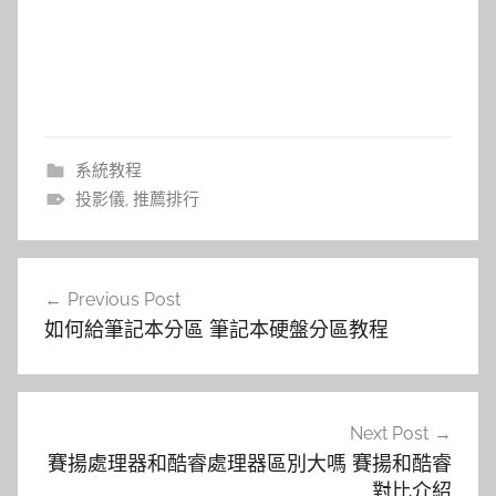
系統教程
投影儀
,
推薦排行
文
Previous Post
章
如何給筆記本分區 筆記本硬盤分區教程
導
覽
Next Post
賽揚處理器和酷睿處理器區別大嗎 賽揚和酷睿
對比介紹