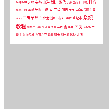
微信
抖音
妄想山海
對比
天諭
打印機
嗶哩嗶哩
怒斬屠龍
支付寶
摩爾莊園手遊
明日方舟
江南百景圖
淘寶
摩爾莊園
系統
王者榮耀
生化危機8：村莊
筆記本
激活
男性
教程
評測
處理器
網易雲音樂
艾爾登法環
華為
金鏟鏟之
體驗評測
顯卡
戰
雲頂之弈
釘釘
陰陽師
電腦
顯示器