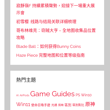
寂靜嶺F 持續累積聲勢，迎接下一場重大展
示會
初雪樱: 线路与结局关联详细梳理
哥布林维克：窃贼大亨 – 全地图收集品位置
攻略
Blade Ball：如何获得Bunny Coins
Haze Piece 完整地图和位置等级指南
熱門主題
Game Guides
PS
Win10
AI
AirPods
Win11
原神
區別
使命召喚手遊
區別對比
光遇
剪映