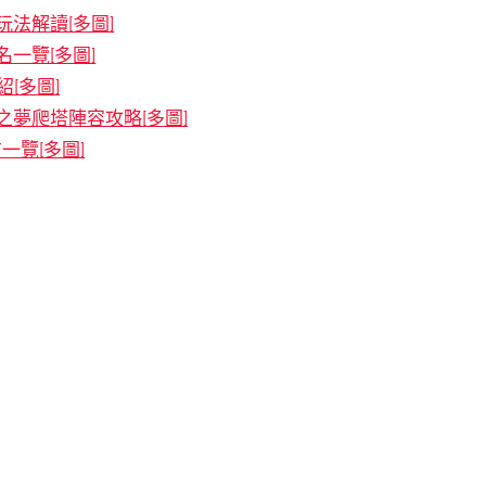
玩法解讀[多圖]
一覽[多圖]
[多圖]
夢爬塔陣容攻略[多圖]
一覽[多圖]