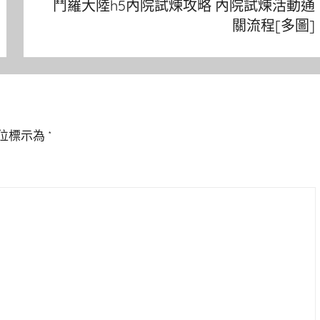
鬥羅大陸h5內院試煉攻略 內院試煉活動通
關流程[多圖]
位標示為
*