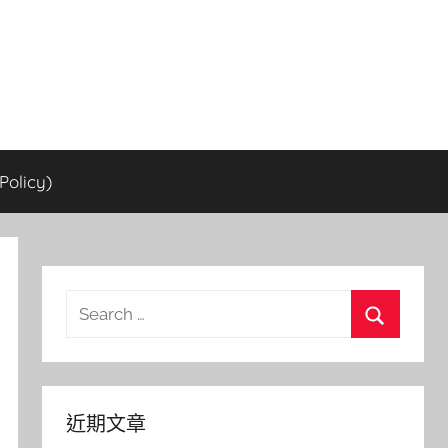
olicy)
Search
for:
Search
近期文章