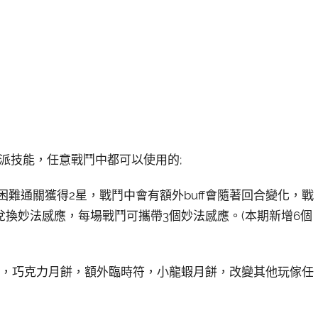
派技能，任意戰鬥中都可以使用的;
困難通關獲得2星，戰鬥中會有額外buff會隨著回合變化，戰
換妙法感應，每場戰鬥可攜帶3個妙法感應。(本期新增6個
點，巧克力月餅，額外臨時符，小龍蝦月餅，改變其他玩傢任