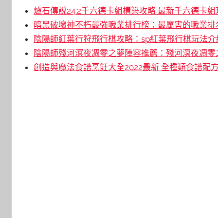
爐石傳說24.2千六德卡組構築攻略 最新千六德卡組
暗黑破壞神不朽最強職業排行榜：最厲害的職業排名
陰陽師紅葉行狩飛行棋攻略：sp紅葉飛行棋玩法介紹
陰陽師殘河溟夜凋零之夢陣容推薦：殘河溟夜凋零之
創造與魔法食譜烹飪大全2022最新 全種類食譜配方