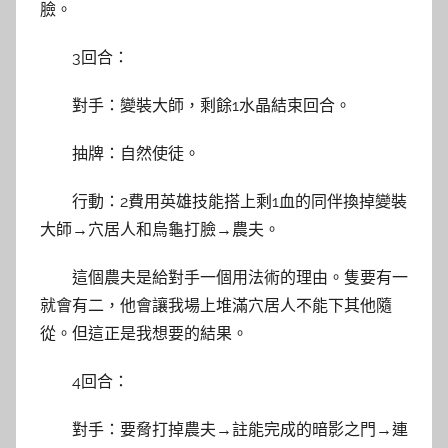
臉。
3回合：
對手：變裝大師，剩餘1水晶結束回合。
抽牌：自然使徒。
行動：2費用英雄技能搭上剩1血的同伴換掉變裝
大師→穴居人和烏龜打臉→農夫。
這個農夫是給對手一個用法術的理由。隻要有一
就會有二，他會讓我場上堆滿穴居人不能下其他隨
從。但這正是我想要的結果。
4回合：
對手：要脅打掉農夫→註能完成的暗影之門→連