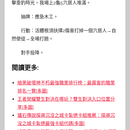
擊垂釣時光。我場上2龜5穴居人堆滿。
抽牌：應急木工。
行動：活體根須抉擇2傷害打掉一個穴居人→自
然使徒→全場打臉。
對手投降。
閱讀更多:
暗黑破壞神不朽最強職業排行榜：最厲害的職業
排名一覽[多圖]
王者榮耀雙生對決在哪玩？雙生對決入口位置分
享[多圖]
爐石傳說探尋沉沒之城卡紮德卡組推薦：探尋沉
沒之城卡紮德最強卡組代碼[多圖]