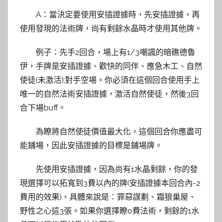
A：當決定要使用安插證據時，先安插證據，再
使用發現的法術牌，尚有剩餘水晶時才使用其他牌。
例子：先手2回合，場上有1/3嘲諷的暗礁德魯
伊，手牌是安插證據、歡快的同伴、應急木工、自然
使徒(未激活);對手空場。你必須在這個回合使用手上
唯一的自然法術安插證據，激活自然使徒，然後3回
合下場buff。
為瞭將自然使徒價值最大化，這個回合你應盡可
能鋪場，因此安插證據的目標是鋪場牌。
先使用安插證據，因為尚有1水晶剩餘，你的發
現選擇可以拓寬到3費以內的牌(安插證據本回合內-2
費用的效果)，具體來說是：罪惡謀劃、霜狼巢屋、
野性之心這3張。如果你選擇瞭0費法術，剩餘的1水