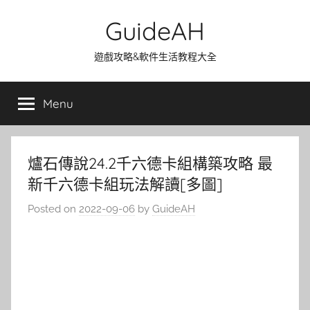
Skip
GuideAH
to
content
遊戲攻略&軟件生活教程大全
Menu
爐石傳說24.2千六德卡組構築攻略 最
新千六德卡組玩法解讀[多圖]
Posted on
2022-09-06
by
GuideAH