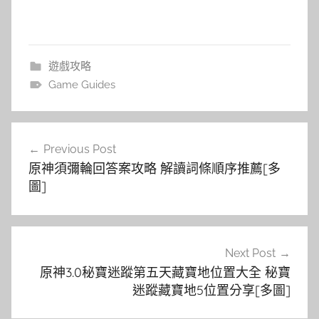
遊戲攻略
Game Guides
文
Previous Post
章
原神須彌輪回答案攻略 解讀詞條順序推薦[多
導
圖]
覽
Next Post
原神3.0秘寶迷蹤第五天藏寶地位置大全 秘寶
迷蹤藏寶地5位置分享[多圖]