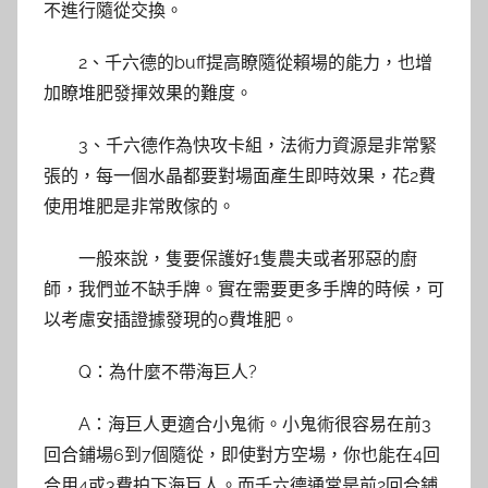
不進行隨從交換。
2、千六德的buff提高瞭隨從賴場的能力，也增
加瞭堆肥發揮效果的難度。
3、千六德作為快攻卡組，法術力資源是非常緊
張的，每一個水晶都要對場面產生即時效果，花2費
使用堆肥是非常敗傢的。
一般來說，隻要保護好1隻農夫或者邪惡的廚
師，我們並不缺手牌。實在需要更多手牌的時候，可
以考慮安插證據發現的0費堆肥。
Q：為什麼不帶海巨人?
A：海巨人更適合小鬼術。小鬼術很容易在前3
回合鋪場6到7個隨從，即使對方空場，你也能在4回
合用4或3費拍下海巨人。而千六德通常是前2回合鋪