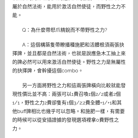
屬於自然法術，能用於激活自然使徒，而野性之力不
能。
Q：為什麼帶怒爪精銳而不帶野性之力?
A：這個構築隻帶瞭播種施肥和活體根須兩張抉
擇牌，並且都是自然法術，也就是說應急木工抽上來
的牌必然可以用來激活自然使徒。野性之力是無屬性
的抉擇牌，會幹擾這個combo。
另一方面將野性之力和這兩張牌橫向比較就能發
現性價比並不高：兩張可以1費召喚1個2/2或者2個
1/1，野性之力2費卻隻有1個3/2;2費全體+1/+1和其
他buff牌相比也幾乎可以忽略。和施肥一樣，有需要
的時候可以從安插證據的發現選項裡拿0費野性之
力。