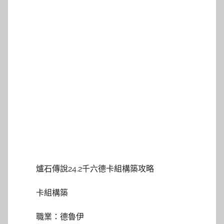
爐石傳說24.2千六德卡組構築攻略
卡組構築
職業：德魯伊