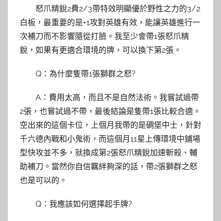
怒爪精銳2費2/3帶特效明顯優於野性之力的3/2
白板，最重要的是+1攻對英雄有效，能讓英雄進行一
次補刀而不影響隨從打臉。我至少會帶1張怒爪精
銳，如果有更適合環境的牌，可以換下第2張。
Q：為什麼隻帶1張獅群之怒?
A：費用太高，而且不是自然法術。我嘗試過帶
2張，也嘗試過不帶，最後結論是隻帶1張比較合適。
空出來的這個卡位，上個月我帶的是碉堡中士，針對
千六德內戰和小鬼術，而這個月11星上傳環境中鋪場
型快攻並不多，就換成第2張怒爪精銳加速斬殺、輔
助補刀。當然你自信羈絆夠深的話，帶2張獅群之怒
也是可以的。
Q：我應該如何選擇起手牌?