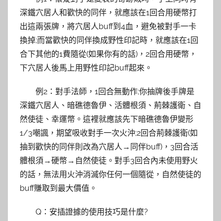
深鐵穴居人和歡快的同伴，就應該在1回合用硬幣打
出這兩張牌，將穴居人buff到4血，避免被對手一卡
換掉;而當歡快的同伴換成野性印記時，就應該在1回
合下其他的1費隨從(如果你有的話)，2回合用硬幣，
下穴居人後馬上用野性印記buff起來。
例2：對手法師，1回合無動作;你抽牌後手牌是
深鐵穴居人、暗礁德魯伊、活體根須、荊棘護衛、自
然使徒、幸運幣。這裡就應該先下暗礁德魯伊變形
1/3嘲諷，期望吸收對手一次火沖;2回合荊棘護衛(如
抽到歡快的同伴則改為穴居人→同伴buff)，3回合活
體根須→硬幣→自然使徒。對手3回合內未使用野火
的話，無法用火沖消滅你任何一個隨從，自然使徒的
buff賺取到最大價值。
Q：安插證據的使用技巧是什麼?