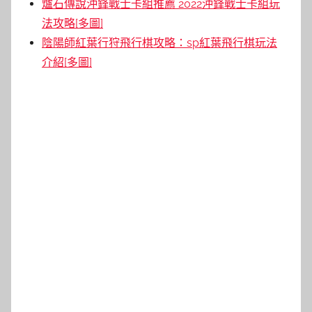
爐石傳說沖鋒戰士卡組推薦 2022沖鋒戰士卡組玩
法攻略[多圖]
陰陽師紅葉行狩飛行棋攻略：sp紅葉飛行棋玩法
介紹[多圖]