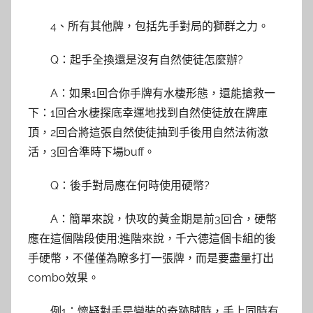
4、所有其他牌，包括先手對局的獅群之力。
Q：起手全換還是沒有自然使徒怎麼辦?
A：如果1回合你手牌有水棲形態，還能搶救一
下：1回合水棲探底幸運地找到自然使徒放在牌庫
頂，2回合將這張自然使徒抽到手後用自然法術激
活，3回合準時下場buff。
Q：後手對局應在何時使用硬幣?
A：簡單來說，快攻的黃金期是前3回合，硬幣
應在這個階段使用;進階來說，千六德這個卡組的後
手硬幣，不僅僅為瞭多打一張牌，而是要盡量打出
combo效果。
例1：懷疑對手是變裝的奇跡賊時，手上同時有