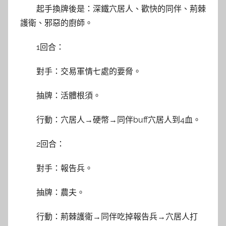
起手換牌後是：深鐵穴居人、歡快的同伴、荊棘
護衛、邪惡的廚師。
1回合：
對手：交易軍情七處的要脅。
抽牌：活體根須。
行動：穴居人→硬幣→同伴buff穴居人到4血。
2回合：
對手：報告兵。
抽牌：農夫。
行動：荊棘護衛→同伴吃掉報告兵→穴居人打