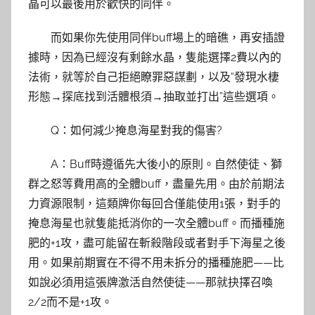
晶可以最後用於歡快的同伴。
而如果你先使用同伴buff場上的暗礁，再安插證
據時，因為已經沒有剩餘水晶，隻能選擇2費以內的
法術，就等於自己拒絕瞭罪惡謀劃，以及“發現水棲
形態→探底找到活體根須→抽取並打出”這些選項。
Q：如何減少掩息海星對我的傷害?
A：Buff時遵循先大後小的原則。自然使徒、獅
群之怒等費用高的全體buff，盡量先用。由於前期法
力資源限制，這類牌你每回合僅能使用1張，對手的
掩息海星也就隻能抵消你的一次全體buff。而播種施
肥的+1攻，盡可能留在斬殺階段或者對手下海星之後
用。如果前期實在不得不用未拆分的播種施肥——比
如說必須用這張牌激活自然使徒——那就抉擇召喚
2/2而不是+1攻。