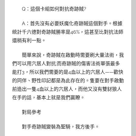
Q：這個卡組如何對抗奇跡賊?
A：首先沒有必要妖魔化奇跡賊這個對手。根據
統計千六德對奇跡賊勝率是46%，這甚至比對抗法師
還稍有利一點。
簡單來說，奇跡賊在啟動時需要刷大量法術，我
們可以用穴居人對抗;而奇跡賊的傷害法術單張最多
能打3，所以我們需要的是4血以上的穴居人——歡快
的同伴、野性印記都是為此存在的。隻要在對手啟動
前造出一隻4血以上的穴居人，而他又沒有雙豺狼人
在手的話，基本上就是我們贏瞭。
對局參考
對手奇跡賊變裝為聖騎，我方後手。