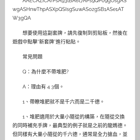
AAECAZICArPsA93tBA6t7APs9QP09gOsgAS
wgASHnwThpASXpQSIsgSuwASozgSB1ASe1AT
W3gQA
想要使用這副套牌，請先復制到剪貼板，然後在
遊戲中點擊“新套牌”進行粘貼。
常見問題
Q：為什麼不帶堆肥?
A：理由有 4 3個。
1、帶瞭堆肥就不是千六而是二千德。
1、堆肥適用於大量小隨從的構築，在隨從交換
的同時補充手牌，最典型的例子就是之前的龍媽德。
但同樣有大量小隨從的千六德，通常是全力搶血，並