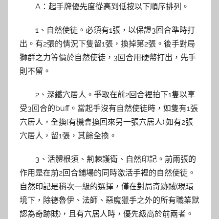
A：起手牌優先度從高到低按以下順序排列。
1、自然使徒。必須有1張，以保證3回合準時打
出。有2張的情況下隻留1張，換掉第2張。後手對局
獅群之力等價於自然使徒，3回合用硬幣打出，先手
則不留。
2、深鐵穴居人。爭取在前2回合裡拍下1隻以享
受3回合的buff。當起手沒有自然使徒時，如隻有1張
穴居人，全換(有機會換回來另一張穴居人);如有2張
穴居人，留1張，其餘全換。
3、活體根須、荊棘護衛、自然印記。前兩張的
作用是在前2回合鋪場的同時激活手裡的自然使徒。
自然印記是稍次一級的選擇，僅在對局奇跡賊(現環
境下，除德魯伊、法師、惡魔獵手之外的所有職業默
認為奇跡賊)，且有穴居人時，優先級高於前兩者。