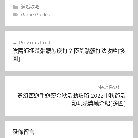
遊戲攻略
Game Guides
文
Previous Post
章
陰陽師極荒骷髏怎麼打？極荒骷髏打法攻略[多
導
圖]
覽
Next Post
夢幻西遊手遊慶金秋活動攻略 2022中秋節活
動玩法獎勵介紹[多圖]
發佈留言