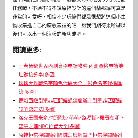
任務瞭，不過不得不說原神設計的這個蘭那羅可真是
非常的可愛呀，相信不少玩傢們都是很想將這個小生
物收集進自己的塵歌壺裡的吧，讓我們期待米哈遊以
後也可以出一個這樣的新功能吧。
閱讀更多:
王者榮耀世界內測資格申請攻略 內測資格申請地
址鏈接分享[多圖]
球球大作戰名字顏色代碼大全：彩色名字代碼匯
總[多圖]
夢幻西遊引擎非匹配錯誤怎麼辦？引擎非匹配錯
誤解決方法[多圖]
洛克王國米多/拉爾夫/萌萌/路易斯/羅賓在哪？
智慧之理NPC位置大全[多圖]
原神恒常機關陣列區域怎麼解鎖？恒常機關陣列