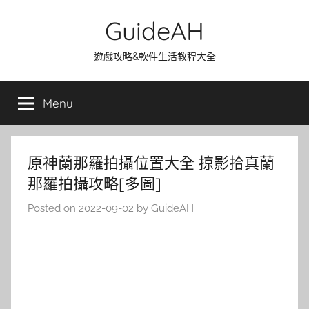
Skip
GuideAH
to
content
遊戲攻略&軟件生活教程大全
Menu
原神蘭那羅拍攝位置大全 掠影拾真蘭
那羅拍攝攻略[多圖]
Posted on
2022-09-02
by
GuideAH