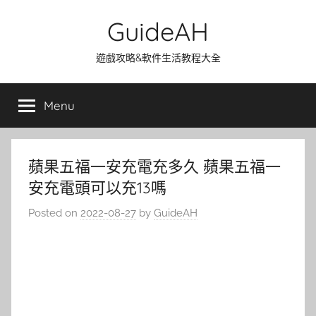
Skip
GuideAH
to
content
遊戲攻略&軟件生活教程大全
Menu
蘋果五福一安充電充多久 蘋果五福一
安充電頭可以充13嗎
Posted on
2022-08-27
by
GuideAH