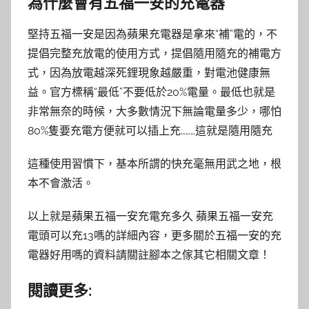
為什麼會有五福一安的充電器
堅持五福一安是因為蘋果充電器是拿來“補”電的，不
提倡完整充放電的使用方式，提倡隨用隨充的補電方
式，因為放電越深死鋰現象越嚴重，對電池健康無
益。官方標稱“最低”不要低於20%電量。最低也就是
非常無奈的時候，大多數情況下無論電量多少，哪怕
80%隻要充電方便就可以插上充………這就是隨用隨充
這種使用習慣下，基本所謂的快充毫無用武之地，根
本不會激活。
以上就是蘋果五福一安充電充多久 蘋果五福一安充
電頭可以充13嗎的詳細內容，更多關於五福一安的充
電器好用嗎的資料請關註腳本之傢其它相關文章！
閱讀更多: