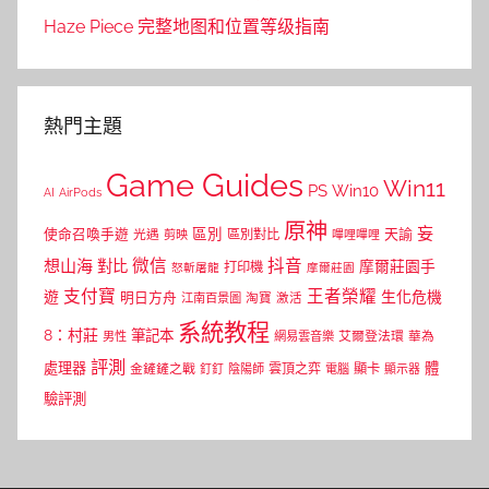
Haze Piece 完整地图和位置等级指南
熱門主題
Game Guides
Win11
PS
Win10
AI
AirPods
原神
妄
區別
使命召喚手遊
區別對比
天諭
光遇
剪映
嗶哩嗶哩
微信
抖音
想山海
對比
摩爾莊園手
打印機
怒斬屠龍
摩爾莊園
支付寶
王者榮耀
遊
生化危機
明日方舟
江南百景圖
淘寶
激活
系統教程
8：村莊
筆記本
網易雲音樂
艾爾登法環
華為
男性
評測
體
處理器
顯卡
金鏟鏟之戰
雲頂之弈
釘釘
陰陽師
電腦
顯示器
驗評測