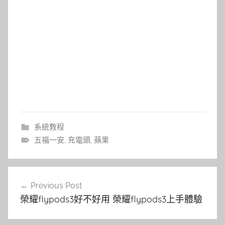
系統教程
五福一安
,
充電頭
,
蘋果
文
Previous Post
章
榮耀flypods3好不好用 榮耀flypods3上手體驗
導