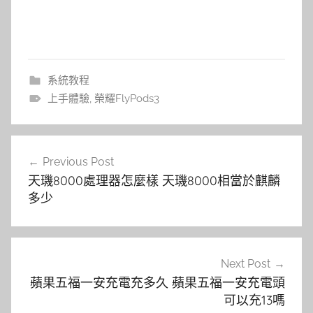
系統教程
上手體驗
,
榮耀FlyPods3
文
Previous Post
章
天璣8000處理器怎麼樣 天璣8000相當於麒麟
導
多少
覽
Next Post
蘋果五福一安充電充多久 蘋果五福一安充電頭
可以充13嗎