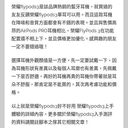
榮耀flypods3是該品牌熱銷的藍牙耳機，就買過的
友友反饋榮耀flypods3單耳可以用。而且這款耳機
在降噪和音質方面都會有不錯的表現。並且與售價高
昂的AirPods PRO耳機相比，榮耀FlyPods 3在功能
配置還不相上下，並且價格更加優化。感興趣的朋友
一定不要錯過哦！
選擇耳機外觀顏值是一方便，先一定要試戴一下，因
為耳機形狀有差異以及每個人耳廓也有差異，先佩戴
一下是否舒適，再好的耳機再貴的耳機你帶著就是耳
朵不舒服，那肯定是不能買的，其次再考慮功能和價
格。
以上就是榮耀flypods3好不好用 榮耀flypods3上手
體驗的詳細內容，更多關於榮耀flypods3入手測評
的資料請關註腳本之傢其它相關文章！