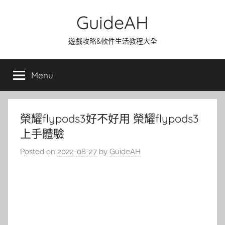
Skip
GuideAH
to
content
遊戲攻略&軟件生活教程大全
Menu
榮耀flypods3好不好用 榮耀flypods3
上手體驗
Posted on
2022-08-27
by
GuideAH