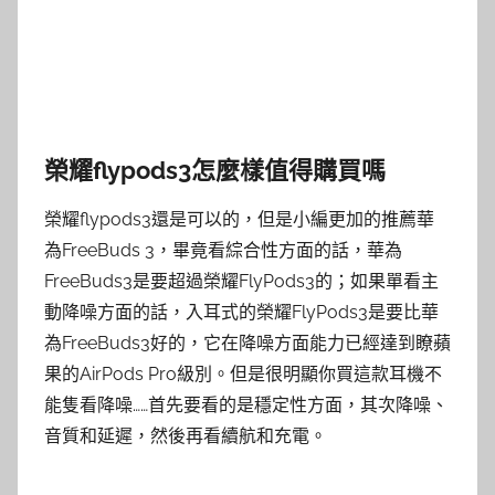
榮耀flypods3怎麼樣值得購買嗎
榮耀flypods3還是可以的，但是小編更加的推薦華
為FreeBuds 3，畢竟看綜合性方面的話，華為
FreeBuds3是要超過榮耀FlyPods3的；如果單看主
動降噪方面的話，入耳式的榮耀FlyPods3是要比華
為FreeBuds3好的，它在降噪方面能力已經達到瞭蘋
果的AirPods Pro級別。但是很明顯你買這款耳機不
能隻看降噪……首先要看的是穩定性方面，其次降噪、
音質和延遲，然後再看續航和充電。