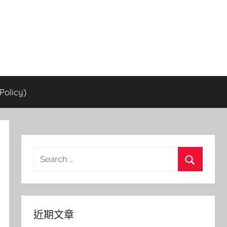
olicy)
Search
for:
Search
近期文章