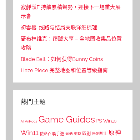
寂靜嶺F 持續累積聲勢，迎接下一場重大展
示會
初雪樱: 线路与结局关联详细梳理
哥布林维克：窃贼大亨 – 全地图收集品位置
攻略
Blade Ball：如何获得Bunny Coins
Haze Piece 完整地图和位置等级指南
熱門主題
Game Guides
PS
Win10
AI
AirPods
Win11
原神
區別
使命召喚手遊
區別對比
光遇
剪映