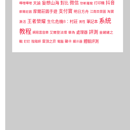
微信
抖音
妄想山海
對比
天諭
打印機
嗶哩嗶哩
怒斬屠龍
支付寶
摩爾莊園手遊
明日方舟
江南百景圖
淘寶
摩爾莊園
系統
王者榮耀
生化危機8：村莊
筆記本
激活
男性
教程
評測
處理器
網易雲音樂
艾爾登法環
華為
金鏟鏟之
體驗評測
顯卡
戰
雲頂之弈
釘釘
陰陽師
電腦
顯示器