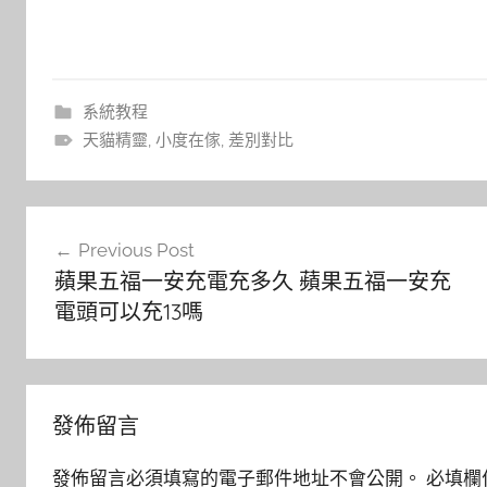
系統教程
天貓精靈
,
小度在傢
,
差別對比
文
Previous Post
章
蘋果五福一安充電充多久 蘋果五福一安充
導
電頭可以充13嗎
覽
發佈留言
發佈留言必須填寫的電子郵件地址不會公開。
必填欄