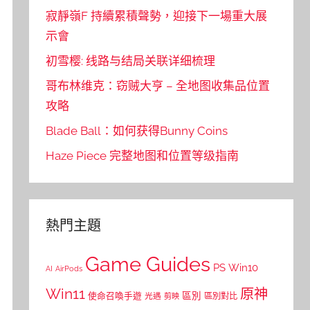
寂靜嶺F 持續累積聲勢，迎接下一場重大展
示會
初雪樱: 线路与结局关联详细梳理
哥布林维克：窃贼大亨 – 全地图收集品位置
攻略
Blade Ball：如何获得Bunny Coins
Haze Piece 完整地图和位置等级指南
熱門主題
Game Guides
PS
Win10
AI
AirPods
Win11
原神
區別
使命召喚手遊
區別對比
光遇
剪映