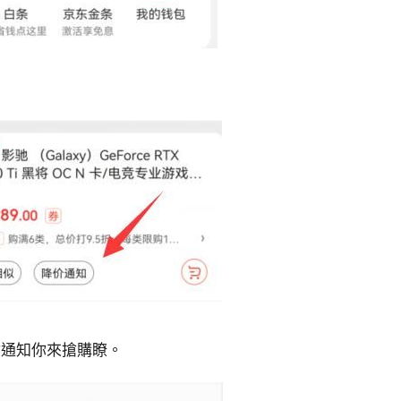
會通知你來搶購瞭。