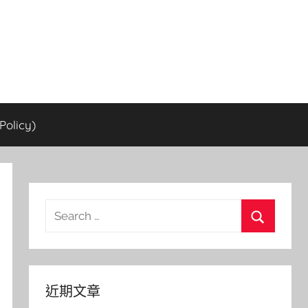
olicy)
Search
for:
Search
近期文章