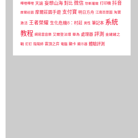
微信
抖音
妄想山海
對比
天諭
打印機
嗶哩嗶哩
怒斬屠龍
支付寶
摩爾莊園手遊
明日方舟
江南百景圖
淘寶
摩爾莊園
系統
王者榮耀
生化危機8：村莊
筆記本
激活
男性
教程
評測
處理器
網易雲音樂
艾爾登法環
華為
金鏟鏟之
體驗評測
顯卡
戰
雲頂之弈
釘釘
陰陽師
電腦
顯示器