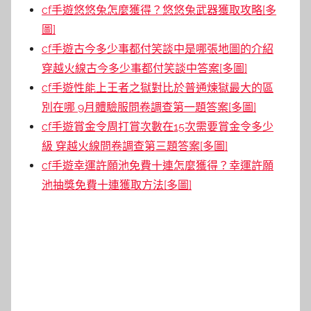
cf手遊悠悠兔怎麼獲得？悠悠兔武器獲取攻略[多
圖]
cf手遊古今多少事都付笑談中是哪張地圖的介紹
穿越火線古今多少事都付笑談中答案[多圖]
cf手遊性能上王者之獄對比於普通煉獄最大的區
別在哪 9月體驗服問卷調查第一題答案[多圖]
cf手遊賞金令周打賞次數在15次需要賞金令多少
級 穿越火線問卷調查第三題答案[多圖]
cf手遊幸運許願池免費十連怎麼獲得？幸運許願
池抽獎免費十連獲取方法[多圖]