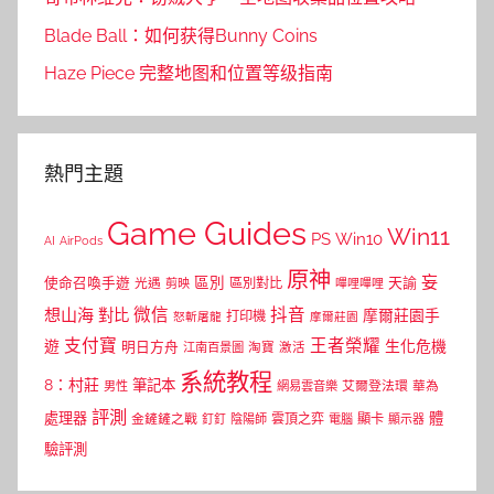
Blade Ball：如何获得Bunny Coins
Haze Piece 完整地图和位置等级指南
熱門主題
Game Guides
Win11
PS
Win10
AI
AirPods
原神
妄
區別
使命召喚手遊
區別對比
天諭
光遇
剪映
嗶哩嗶哩
微信
抖音
想山海
對比
摩爾莊園手
打印機
怒斬屠龍
摩爾莊園
支付寶
王者榮耀
遊
生化危機
明日方舟
江南百景圖
淘寶
激活
系統教程
8：村莊
筆記本
網易雲音樂
艾爾登法環
華為
男性
評測
體
處理器
顯卡
金鏟鏟之戰
雲頂之弈
釘釘
陰陽師
電腦
顯示器
驗評測