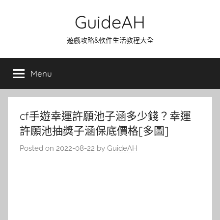
Skip
GuideAH
to
content
遊戲攻略&軟件生活教程大全
Menu
cf手遊幸運許願池子涵多少錢？幸運
許願池抽獎子涵保底價格[多圖]
Posted on
2022-08-22
by
GuideAH