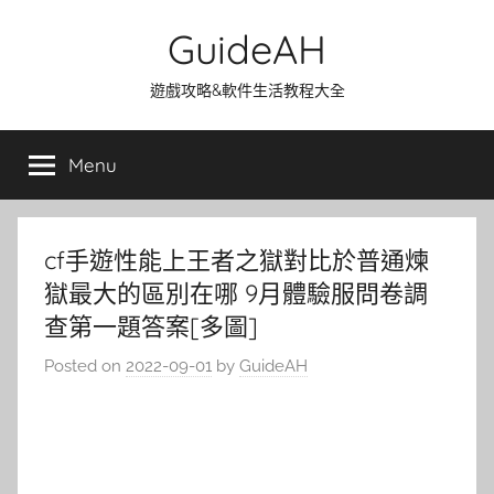
Skip
GuideAH
to
content
遊戲攻略&軟件生活教程大全
Menu
cf手遊性能上王者之獄對比於普通煉
獄最大的區別在哪 9月體驗服問卷調
查第一題答案[多圖]
Posted on
2022-09-01
by
GuideAH