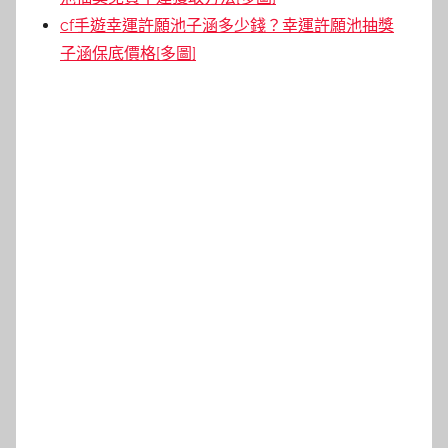
cf手遊幸運許願池子涵多少錢？幸運許願池抽獎
子涵保底價格[多圖]