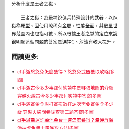
分析什麼是王者之獄。
王者之獄：為最精銳傭兵特殊設計的武器，以煉
獄為原型。因使用瞭稀有金屬，性能全面，其數量世
界范圍內也屈指可數。所以根據王者之獄的定位來說
很明顯這個問題的答案是選擇C、射速有較大提升。
閱讀更多:
cf手遊悠悠兔怎麼獲得？悠悠兔武器獲取攻略[多
圖]
cf手遊古今多少事都付笑談中是哪張地圖的介紹
穿越火線古今多少事都付笑談中答案[多圖]
cf手遊賞金令周打賞次數在15次需要賞金令多少
級 穿越火線問卷調查第三題答案[多圖]
cf手遊幸運許願池免費十連怎麼獲得？幸運許願
池抽獎免費十連獲取方法[多圖]