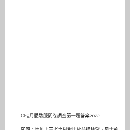
CF9月體驗服問卷調查第一題答案2022
問題：性能上王者之獄對比於普通煉獄，最大的