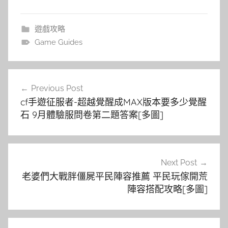
遊戲攻略
Game Guides
文
Previous Post
章
cf手遊征服者-超越覺醒成MAX版本要多少覺醒
導
石 9月體驗服問卷第二題答案[多圖]
覽
Next Post
老婆們大戰胖僵屍平民陣容推薦 平民玩傢開荒
陣容搭配攻略[多圖]