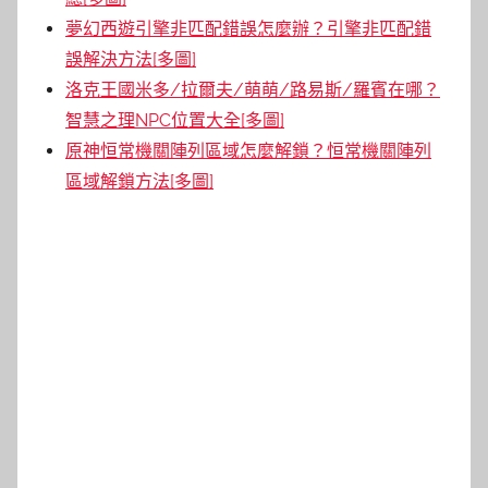
夢幻西遊引擎非匹配錯誤怎麼辦？引擎非匹配錯
誤解決方法[多圖]
洛克王國米多/拉爾夫/萌萌/路易斯/羅賓在哪？
智慧之理NPC位置大全[多圖]
原神恒常機關陣列區域怎麼解鎖？恒常機關陣列
區域解鎖方法[多圖]