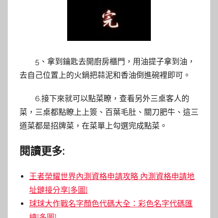
5、拿到鑰匙去開廚房櫃門，用油提子拿到油，
去自己位置上的火鍋把蒜泥和香油倒進碗裡即可。
6.接下來就可以點菜瞭，查看另外三桌客人的
菜，三桌都點瞭上上簽、百葉毛肚、關刀肥牛、這三
道菜都是招牌菜，在菜單上勾選完成點菜。
閱讀更多:
王者榮耀世界內測資格申請攻略 內測資格申請地
址鏈接分享[多圖]
球球大作戰名字顏色代碼大全：彩色名字代碼匯
總[多圖]