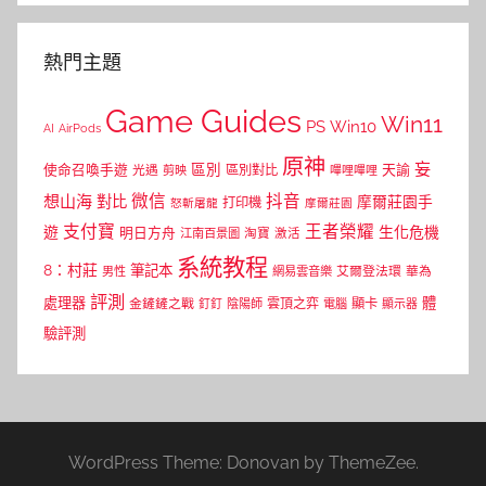
熱門主題
Game Guides
Win11
PS
Win10
AI
AirPods
原神
妄
區別
使命召喚手遊
區別對比
天諭
光遇
剪映
嗶哩嗶哩
微信
抖音
想山海
對比
摩爾莊園手
打印機
怒斬屠龍
摩爾莊園
支付寶
王者榮耀
遊
生化危機
明日方舟
江南百景圖
淘寶
激活
系統教程
8：村莊
筆記本
網易雲音樂
艾爾登法環
華為
男性
評測
體
處理器
顯卡
金鏟鏟之戰
雲頂之弈
釘釘
陰陽師
電腦
顯示器
驗評測
WordPress Theme: Donovan by ThemeZee.