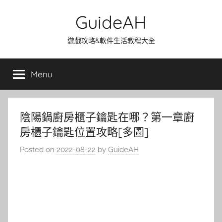
Skip
GuideAH
to
content
遊戲攻略&軟件生活教程大全
Menu
陰陽鍋廚房櫃子鑰匙在哪？第一章廚
房櫃子鑰匙位置攻略[多圖]
Posted on
2022-08-22
by
GuideAH