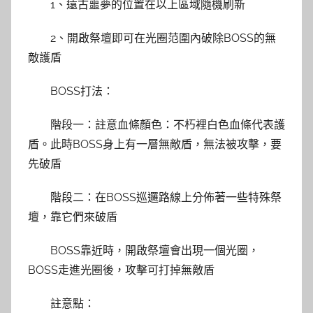
1、遠古噩夢的位置在以上區域隨機刷新
2、開啟祭壇即可在光圈范圍內破除BOSS的無
敵護盾
BOSS打法：
階段一：註意血條顏色：不朽裡白色血條代表護
盾。此時BOSS身上有一層無敵盾，無法被攻擊，要
先破盾
階段二：在BOSS巡邏路線上分佈著一些特殊祭
壇，靠它們來破盾
BOSS靠近時，開啟祭壇會出現一個光圈，
BOSS走進光圈後，攻擊可打掉無敵盾
註意點：