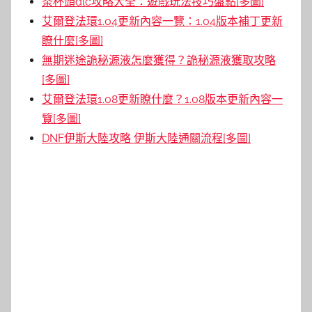
茶杯頭dlc攻略大全：遊戲玩法技巧盤點[多圖]
艾爾登法環1.04更新內容一覽：1.04版本補丁更新
瞭什麼[多圖]
無期迷途詭秘源液怎麼獲得？詭秘源液獲取攻略
[多圖]
艾爾登法環1.08更新瞭什麼？1.08版本更新內容一
覽[多圖]
DNF伊斯大陸攻略 伊斯大陸通關流程[多圖]