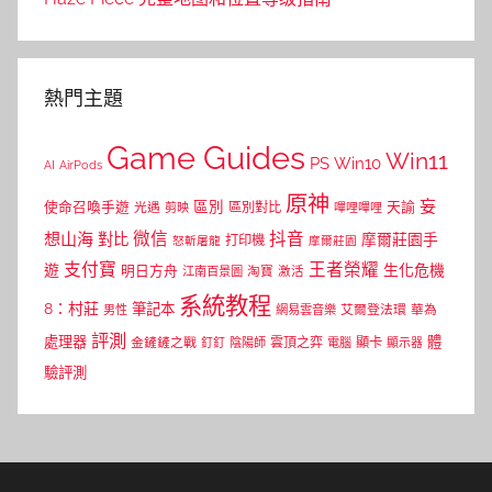
熱門主題
Game Guides
Win11
PS
Win10
AI
AirPods
原神
妄
區別
使命召喚手遊
區別對比
天諭
光遇
剪映
嗶哩嗶哩
微信
抖音
想山海
對比
摩爾莊園手
打印機
怒斬屠龍
摩爾莊園
支付寶
王者榮耀
遊
生化危機
明日方舟
江南百景圖
淘寶
激活
系統教程
8：村莊
筆記本
網易雲音樂
艾爾登法環
華為
男性
評測
體
處理器
顯卡
金鏟鏟之戰
雲頂之弈
釘釘
陰陽師
電腦
顯示器
驗評測