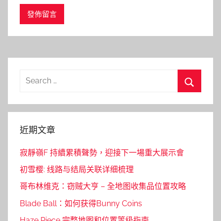
Search
for:
Search
近期文章
寂靜嶺F 持續累積聲勢，迎接下一場重大展示會
初雪樱: 线路与结局关联详细梳理
哥布林维克：窃贼大亨 – 全地图收集品位置攻略
Blade Ball：如何获得Bunny Coins
Haze Piece 完整地图和位置等级指南