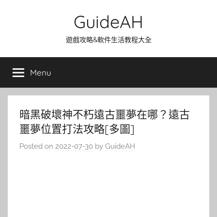
Skip
GuideAH
to
content
遊戲攻略&軟件生活教程大全
Menu
暗黑破壞神不朽遠古噩夢在哪？遠古
噩夢位置打法攻略[多圖]
Posted on
2022-07-30
by
GuideAH