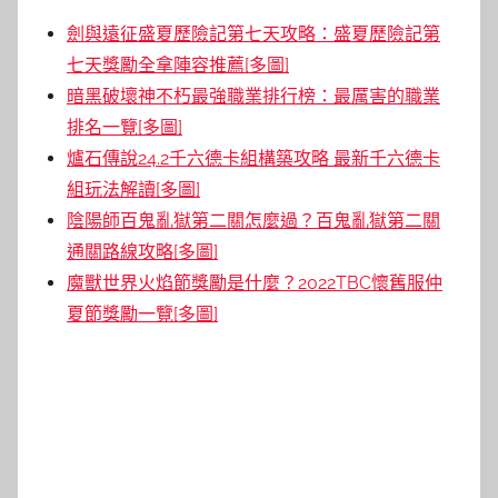
劍與遠征盛夏歷險記第七天攻略：盛夏歷險記第
七天獎勵全拿陣容推薦[多圖]
暗黑破壞神不朽最強職業排行榜：最厲害的職業
排名一覽[多圖]
爐石傳說24.2千六德卡組構築攻略 最新千六德卡
組玩法解讀[多圖]
陰陽師百鬼亂獄第二關怎麼過？百鬼亂獄第二關
通關路線攻略[多圖]
魔獸世界火焰節獎勵是什麼？2022TBC懷舊服仲
夏節獎勵一覽[多圖]