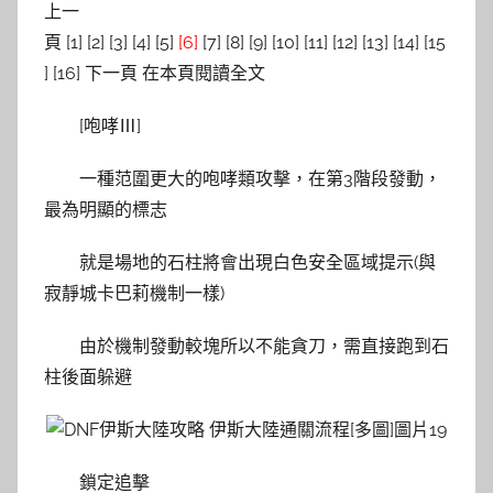
上一
頁 [1] [2] [3] [4] [5]
[6]
[7] [8] [9] [10] [11] [12] [13] [14] [15
] [16] 下一頁 在本頁閱讀全文
[咆哮Ⅲ]
一種范圍更大的咆哮類攻擊，在第3階段發動，
最為明顯的標志
就是場地的石柱將會出現白色安全區域提示(與
寂靜城卡巴莉機制一樣)
由於機制發動較塊所以不能貪刀，需直接跑到石
柱後面躲避
鎖定追擊