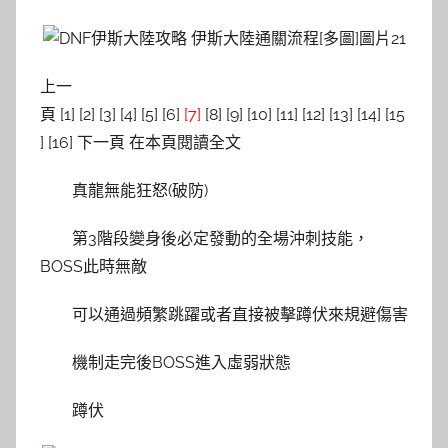
上一
頁 [1] [2] [3] [4] [5] [6]
[7]
[8] [9] [10] [11] [12] [13] [14] [15
] [16] 下一頁 在本頁閱讀全文
真龍無能狂怒(破防)
第3階段變身後必定發動的全場沖刺技能，
BOSS此時無敵
可以通過頻繁跳躍或者直接被擊蹲伏來規避傷害
機制走完後BOSS進入虛弱狀態
蹲伏