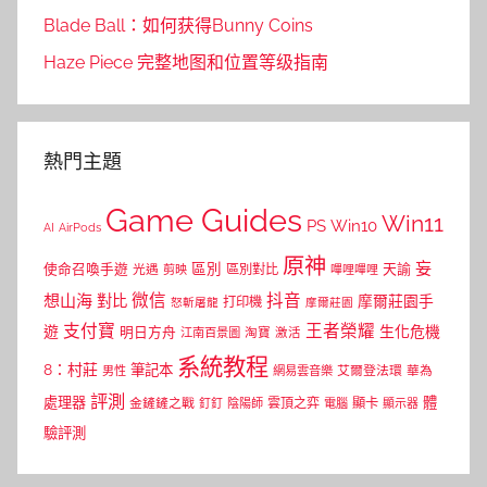
Blade Ball：如何获得Bunny Coins
Haze Piece 完整地图和位置等级指南
熱門主題
Game Guides
Win11
PS
Win10
AI
AirPods
原神
妄
區別
使命召喚手遊
區別對比
天諭
光遇
剪映
嗶哩嗶哩
微信
抖音
想山海
對比
摩爾莊園手
打印機
怒斬屠龍
摩爾莊園
支付寶
王者榮耀
遊
生化危機
明日方舟
江南百景圖
淘寶
激活
系統教程
8：村莊
筆記本
網易雲音樂
艾爾登法環
華為
男性
評測
體
處理器
顯卡
金鏟鏟之戰
雲頂之弈
釘釘
陰陽師
電腦
顯示器
驗評測