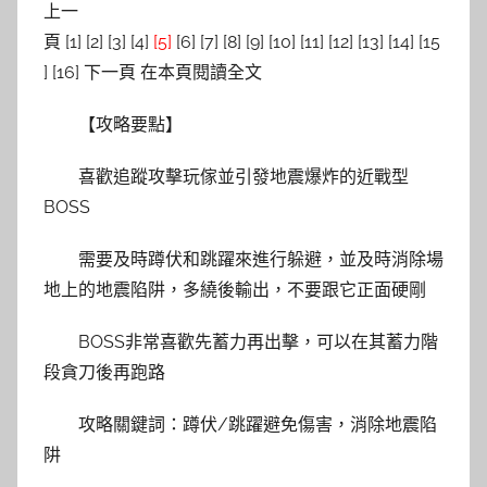
上一
頁 [1] [2] [3] [4]
[5]
[6] [7] [8] [9] [10] [11] [12] [13] [14] [15
] [16] 下一頁 在本頁閱讀全文
【攻略要點】
喜歡追蹤攻擊玩傢並引發地震爆炸的近戰型
BOSS
需要及時蹲伏和跳躍來進行躲避，並及時消除場
地上的地震陷阱，多繞後輸出，不要跟它正面硬剛
BOSS非常喜歡先蓄力再出擊，可以在其蓄力階
段貪刀後再跑路
攻略關鍵詞：蹲伏/跳躍避免傷害，消除地震陷
阱