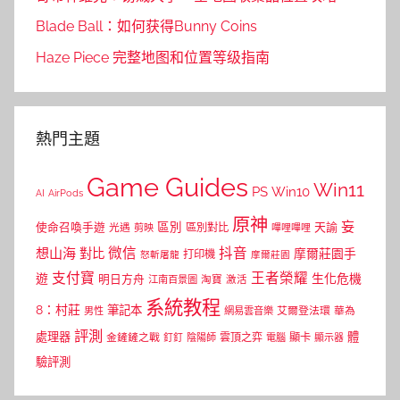
Blade Ball：如何获得Bunny Coins
Haze Piece 完整地图和位置等级指南
熱門主題
Game Guides
Win11
PS
Win10
AI
AirPods
原神
妄
區別
使命召喚手遊
區別對比
天諭
光遇
剪映
嗶哩嗶哩
微信
抖音
想山海
對比
摩爾莊園手
打印機
怒斬屠龍
摩爾莊園
支付寶
王者榮耀
遊
生化危機
明日方舟
江南百景圖
淘寶
激活
系統教程
8：村莊
筆記本
網易雲音樂
艾爾登法環
華為
男性
評測
體
處理器
顯卡
金鏟鏟之戰
雲頂之弈
釘釘
陰陽師
電腦
顯示器
驗評測