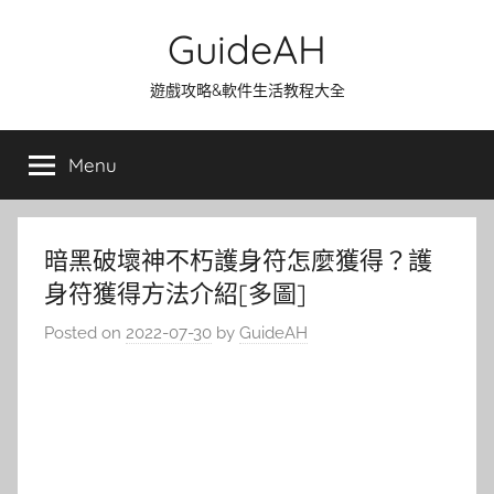
Skip
GuideAH
to
content
遊戲攻略&軟件生活教程大全
Menu
暗黑破壞神不朽護身符怎麼獲得？護
身符獲得方法介紹[多圖]
Posted on
2022-07-30
by
GuideAH