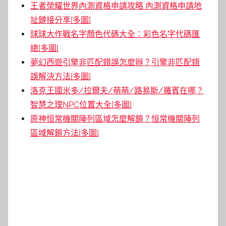
王者榮耀世界內測資格申請攻略 內測資格申請地
址鏈接分享[多圖]
球球大作戰名字顏色代碼大全：彩色名字代碼匯
總[多圖]
夢幻西遊引擎非匹配錯誤怎麼辦？引擎非匹配錯
誤解決方法[多圖]
洛克王國米多/拉爾夫/萌萌/路易斯/羅賓在哪？
智慧之理NPC位置大全[多圖]
原神恒常機關陣列區域怎麼解鎖？恒常機關陣列
區域解鎖方法[多圖]