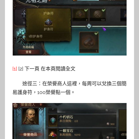
[1]
[2] 下一頁 在本頁閱讀全文
途徑三：在榮譽商人這裡，每周可以兌換三個簡
易護身符，100榮譽點一個。