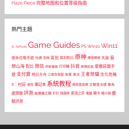
Haze Piece 完整地图和位置等级指南
熱門主題
Game Guides
Win11
PS
Win10
AI
AirPods
原神
妄
區別
使命召喚手遊
區別對比
天諭
光遇
剪映
嗶哩嗶哩
微信
抖音
想山海
對比
摩爾莊園手
打印機
怒斬屠龍
摩爾莊園
支付寶
王者榮耀
遊
生化危機
明日方舟
江南百景圖
淘寶
激活
系統教程
8：村莊
筆記本
網易雲音樂
艾爾登法環
華為
男性
評測
體
處理器
顯卡
金鏟鏟之戰
雲頂之弈
釘釘
陰陽師
電腦
顯示器
驗評測