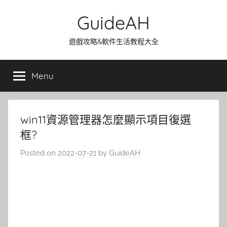
Skip
GuideAH
to
content
遊戲攻略&軟件生活教程大全
Menu
win11資源管理器怎麼顯示項目復選
框?
Posted on
2022-07-21
by
GuideAH