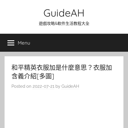
Skip
GuideAH
to
content
遊戲攻略&軟件生活教程大全
Menu
和平精英衣服加是什麼意思？衣服加
含義介紹[多圖]
Posted on
2022-07-21
by
GuideAH