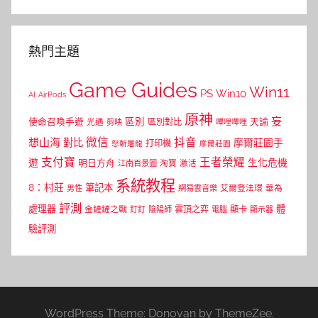
熱門主題
Game Guides
Win11
PS
Win10
AI
AirPods
原神
妄
區別
使命召喚手遊
區別對比
天諭
光遇
剪映
嗶哩嗶哩
微信
抖音
想山海
對比
摩爾莊園手
打印機
怒斬屠龍
摩爾莊園
支付寶
王者榮耀
遊
生化危機
明日方舟
江南百景圖
淘寶
激活
系統教程
8：村莊
筆記本
網易雲音樂
艾爾登法環
華為
男性
評測
體
處理器
顯卡
金鏟鏟之戰
雲頂之弈
釘釘
陰陽師
電腦
顯示器
驗評測
WordPress Theme: Donovan by ThemeZee.