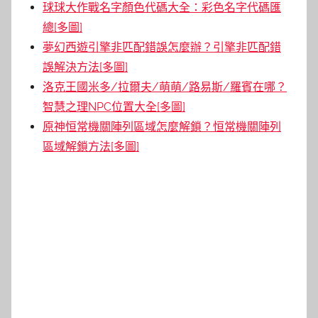
球球大作戰名字顏色代碼大全：彩色名字代碼匯
總[多圖]
夢幻西遊引擎非匹配錯誤怎麼辦？引擎非匹配錯
誤解決方法[多圖]
洛克王國米多/拉爾夫/萌萌/路易斯/羅賓在哪？
智慧之理NPC位置大全[多圖]
原神恒常機關陣列區域怎麼解鎖？恒常機關陣列
區域解鎖方法[多圖]