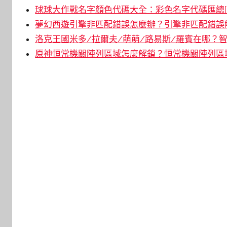
球球大作戰名字顏色代碼大全：彩色名字代碼匯總[
夢幻西遊引擎非匹配錯誤怎麼辦？引擎非匹配錯誤解
洛克王國米多/拉爾夫/萌萌/路易斯/羅賓在哪？智
原神恒常機關陣列區域怎麼解鎖？恒常機關陣列區域