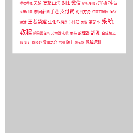
微信
抖音
妄想山海
對比
天諭
打印機
嗶哩嗶哩
怒斬屠龍
支付寶
摩爾莊園手遊
明日方舟
江南百景圖
淘寶
摩爾莊園
系統
王者榮耀
生化危機8：村莊
筆記本
激活
男性
教程
評測
處理器
網易雲音樂
艾爾登法環
華為
金鏟鏟之
體驗評測
顯卡
戰
雲頂之弈
釘釘
陰陽師
電腦
顯示器