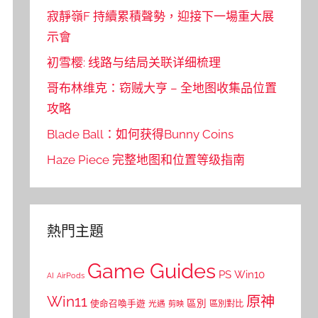
寂靜嶺F 持續累積聲勢，迎接下一場重大展
示會
初雪樱: 线路与结局关联详细梳理
哥布林维克：窃贼大亨 – 全地图收集品位置
攻略
Blade Ball：如何获得Bunny Coins
Haze Piece 完整地图和位置等级指南
熱門主題
Game Guides
PS
Win10
AI
AirPods
Win11
原神
區別
使命召喚手遊
區別對比
光遇
剪映