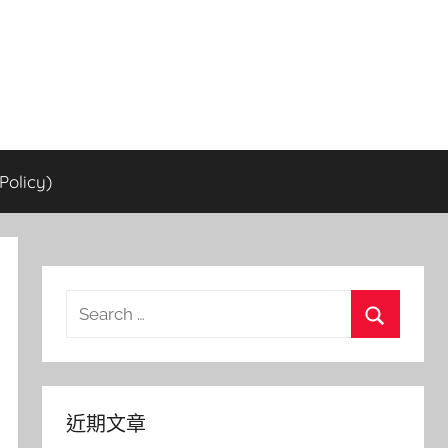
olicy)
Search
for:
Search
近期文章