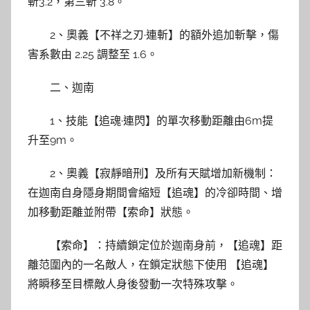
斬3.2，第三斬 3.8。
2、奧義【不祥之刃·連斬】的額外追加斬擊，傷
害系數由 2.25 調整至 1.6。
二、迦南
1、技能【追魂·連閃】的單次移動距離由6m提
升至9m。
2、奧義【寂靜暗刑】及所有天賦增加新機制：
在迦南自身隱身期間會縮短【追魂】的冷卻時間、增
加移動距離並附帶【索命】狀態。
【索命】：持續鎖定位於迦南身前，【追魂】距
離范圍內的一名敵人，在鎖定狀態下使用 【追魂】
將瞬移至目標敵人身後發動一次特殊攻擊。