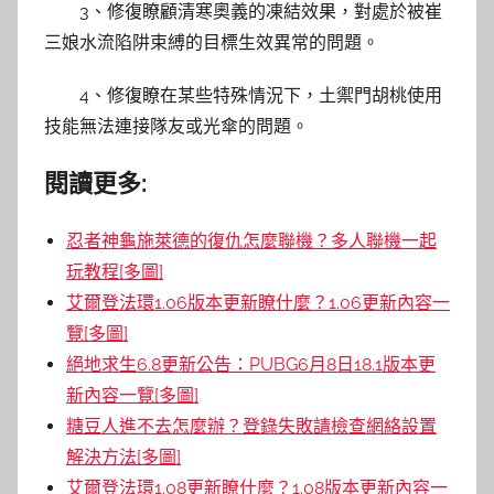
3、修復瞭顧清寒奧義的凍結效果，對處於被崔
三娘水流陷阱束縛的目標生效異常的問題。
4、修復瞭在某些特殊情況下，土禦門胡桃使用
技能無法連接隊友或光傘的問題。
閱讀更多:
忍者神龜施萊德的復仇怎麼聯機？多人聯機一起
玩教程[多圖]
艾爾登法環1.06版本更新瞭什麼？1.06更新內容一
覽[多圖]
絕地求生6.8更新公告：PUBG6月8日18.1版本更
新內容一覽[多圖]
糖豆人進不去怎麼辦？登錄失敗請檢查網絡設置
解決方法[多圖]
艾爾登法環1.08更新瞭什麼？1.08版本更新內容一