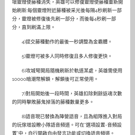
壞靈燈使藤種消失，英雄可以修復靈燈使藤種重新開
始刷新;每個靈燈附近藤種被采光後每隔4秒刷新一部
分，靈燈被修復後先刷一部分，而後每4秒刷一部
分，直到刷滿上限。
4)提交藤種動作的最後一秒調整為金霸體。
5)靈燈可被多人同時修復且多人修復更快。
6)攻城弩開局隨機刷新於軌道某處，英雄需使用
10000暗潮幣解鎖，解鎖後可正常使用。
7)對局開始後一段時間，英雄扣除剩餘返魂次數
的同時擊敗藤鬼掉落的藤種數量更多。
8)語音現已替換為陣營語音，且為組隊進入對局
的玩傢增設瞭小隊語音頻道。可在“選項設置-音頻設
置”中，自行開啟自由發言功能或切換語音頻道。