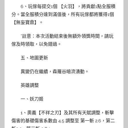
6、玩傢每提交1個 【火羽】，將貢獻1點全服積
分。當全服積分達到滿值後，所有玩傢都將獲得1個
【無妄寶鼎】。
*註意：本次活動結束後無額外領獎時間，請玩
傢及時領取，以免錯過。
五、地圖更新
異變仍在繼續，森羅谷暗流湧動。
英雄調整
一、妖刀姬
1、奧義【不祥之刃】及其所有天賦調整，斬擊
傷害的基礎傷害系數由 4.5 調整至 第一斬 2.6，第二