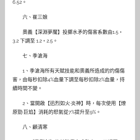
6.52。
六、崔三娘
奧義【深淵夢魘】投擲水矛的傷害系數由1.5 +
3.2 下調至 1.2 + 2.5。
七、季滄海
1、季滄海所有天賦技能和奧義所造成的灼傷傷
害，由每秒扣除4%血量下調至每秒扣除2%血量，持
續時間不變。
2、當開啟【迅烈如火·炎神】時，每次使用【燎
原勁·巨焰】消耗的怒氣從7%提升至9%。
八、顧清寒