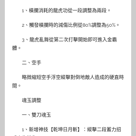
1、橫攔消耗的龍虎功從一段調整為兩段。
2、觸發橫攔時的減傷比例從80%調整為50%。
3、龍虎亂舞從第二次打擊開始即可進入金霸
體。
二、空手
略微縮短空手浮空縱擊對倒地敵人造成的硬直時
間。
魂玉調整
一、雙刀魂玉
1、新增神技【乾坤日月斬】：縱擊二段蓄力招