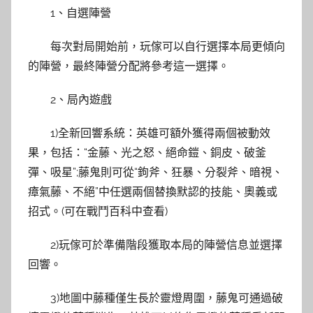
1、自選陣營
每次對局開始前，玩傢可以自行選擇本局更傾向
的陣營，最終陣營分配將參考這一選擇。
2、局內遊戲
1)全新回響系統：英雄可額外獲得兩個被動效
果，包括：“金藤、光之怒、絕命鎧、銅皮、破釜
彈、吸星”;藤鬼則可從“鉤斧、狂暴、分裂斧、暗視、
瘴氣藤、不絕”中任選兩個替換默認的技能、奧義或
招式。(可在戰鬥百科中查看)
2)玩傢可於準備階段獲取本局的陣營信息並選擇
回響。
3)地圖中藤種僅生長於靈燈周圍，藤鬼可通過破