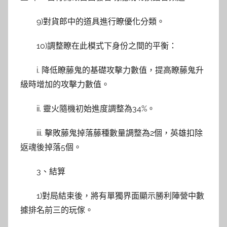
9)對貨郎中的道具進行瞭優化分類。
10)調整瞭在此模式下身份之間的平衡：
i. 降低瞭藤鬼的基礎攻擊力數值，提高瞭藤鬼升
級時增加的攻擊力數值。
ii. 靈火隨機初始進度調整為34%。
iii. 擊敗藤鬼掉落藤種數量調整為2個，英雄扣除
返魂後掉落5個。
3、結算
1)對局結束後，將有單獨界面顯示勝利陣營中數
據排名前三的玩傢。