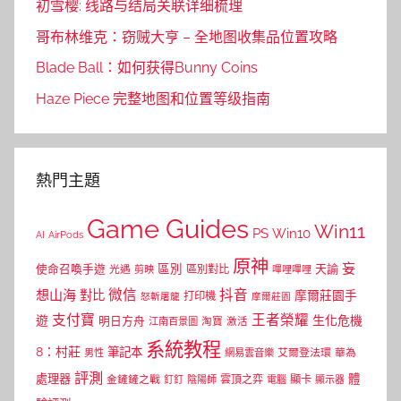
初雪樱: 线路与结局关联详细梳理
哥布林维克：窃贼大亨 – 全地图收集品位置攻略
Blade Ball：如何获得Bunny Coins
Haze Piece 完整地图和位置等级指南
熱門主題
Game Guides
Win11
PS
Win10
AI
AirPods
原神
妄
區別
使命召喚手遊
區別對比
天諭
光遇
剪映
嗶哩嗶哩
微信
抖音
想山海
對比
摩爾莊園手
打印機
怒斬屠龍
摩爾莊園
支付寶
王者榮耀
遊
生化危機
明日方舟
江南百景圖
淘寶
激活
系統教程
8：村莊
筆記本
網易雲音樂
艾爾登法環
華為
男性
評測
體
處理器
顯卡
金鏟鏟之戰
雲頂之弈
釘釘
陰陽師
電腦
顯示器