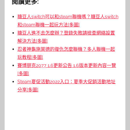
閱讀更多:
糖豆人switch可以和steam聯機嗎？糖豆人switch
和steam聯機一起玩方法[多圖]
糖豆人進不去怎麼辦？登錄失敗請檢查網絡設置
解決方法[多圖]
忍者神龜施萊德的復仇怎麼聯機？多人聯機一起
玩教程[多圖]
賽博朋克2077 1.6更新公告 1.6版本更新內容一覽
[多圖]
Steam夏促活動2022入口：夏季大促銷活動地址
分享[多圖]