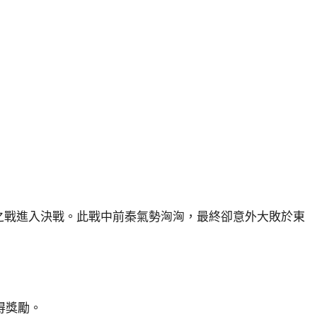
淝水之戰進入決戰。此戰中前秦氣勢洶洶，最終卻意外大敗於東
得獎勵。