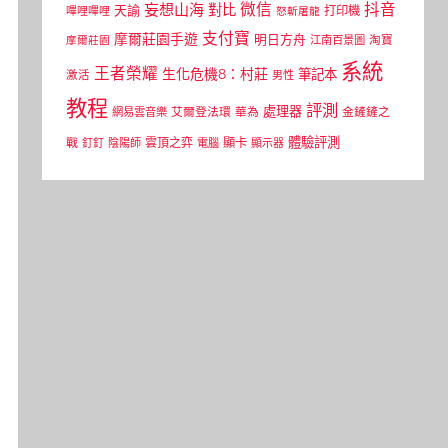
微信
抖音
妄想山海
對比
天諭
打印機
嗶哩嗶哩
怒斬屠龍
支付寶
摩爾莊園手遊
明日方舟
江南百景圖
淘寶
摩爾莊園
系統
王者榮耀
生化危機8：村莊
筆記本
激活
男性
教程
評測
處理器
網易雲音樂
艾爾登法環
華為
金鏟鏟之
體驗評測
顯卡
戰
雲頂之弈
釘釘
陰陽師
電腦
顯示器