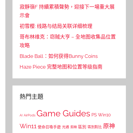
寂靜嶺F 持續累積聲勢，迎接下一場重大展
示會
初雪樱: 线路与结局关联详细梳理
哥布林维克：窃贼大亨 – 全地图收集品位置
攻略
Blade Ball：如何获得Bunny Coins
Haze Piece 完整地图和位置等级指南
熱門主題
Game Guides
PS
Win10
AI
AirPods
Win11
原神
區別
使命召喚手遊
區別對比
光遇
剪映