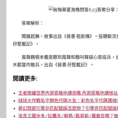
答案解析：
聞雞起舞，故事出自《晉書·祖逖傳》。投鞭斷流
苻堅載記》。
風聲鶴唳本義是聽到風聲和鶴叫聲疑心是追兵，
木都當作敵兵，出自《晉書·苻堅載記》。
閱讀更多:
王者榮耀世界內測資格申請攻略 內測資格申請地址鏈
球球大作戰名字顏色代碼大全：彩色名字代碼匯總[
夢幻西遊引擎非匹配錯誤怎麼辦？引擎非匹配錯誤解
洛克王國米多/拉爾夫/萌萌/路易斯/羅賓在哪？智