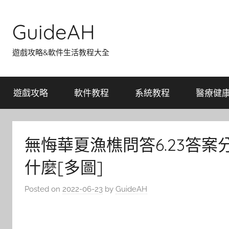
Skip
to
GuideAH
content
遊戲攻略&軟件生活教程大全
遊戲攻略
軟件教程
系統教程
醫療健
無悔華夏漁樵問答6.23答案
什麼[多圖]
Posted on
2022-06-23
by
GuideAH