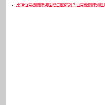
原神恒常機關陣列區域怎麼解鎖？恒常機關陣列區域