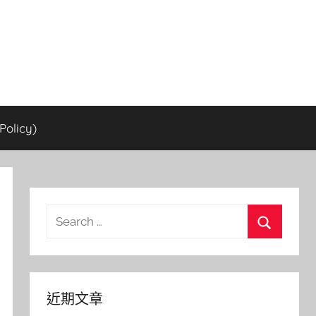
olicy)
Search
for:
Search
近期文章